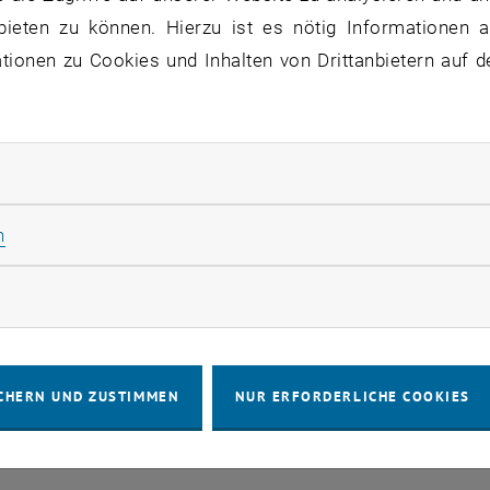
bieten zu können. Hierzu ist es nötig Informationen an
ionen zu Cookies und Inhalten von Drittanbietern auf d
wurde erfolgreich auf die neueste Version umgestellt. E
ht verändert haben, ein überarbeitetes Handbuch wird in 
rliche Cookies zulassen
Statistik Cookies zulassen
n
rketing Cookies zulassen
IMPRESSUM
BARRIEREFREIHEITS
CHERN UND ZUSTIMMEN
NUR ERFORDERLICHE COOKIES
COOKIEEIN