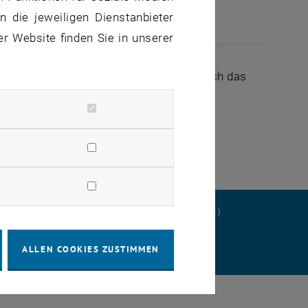
 die jeweiligen Dienstanbieter
er Website finden Sie in unserer
inige Details im Design können sich durch das
Kürze zur Verfügung stehen.
ERKLÄRUNG
DATENSCHUTZERKLÄRUNG (PDF)
ALLEN COOKIES ZUSTIMMEN
STELLUNGEN