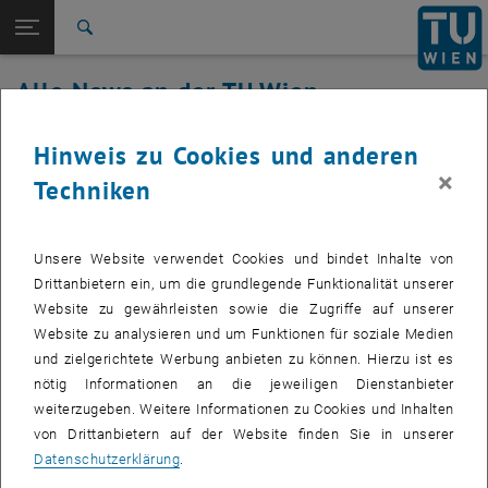
Studium
Seitennavigation öffnen
EN
TU Login
Forschung
Suche
International
Alle News an der TU Wien
Quicklinks
Quicklinks-Menü umschalten
Karriere
14. Oktober 2021
Hinweis zu Cookies und anderen
Zur 1. Menü Ebene
Alle News
×
Techniken
Zurück zur letzten Ebene:
TU Wien Startseite
Zurück: Subseiten von TU Wien Startseite auflisten
⚠ TU.it Störung Zentrale
Übersicht
Authentifizierung
Unsere Website verwendet Cookies und bindet Inhalte von
Drittanbietern ein, um die grundlegende Funktionalität unserer
Website zu gewährleisten sowie die Zugriffe auf unserer
Betroffenes Service
: Login
Website zu analysieren und um Funktionen für soziale Medien
Betroffene Servicenehmer:
Webservices mit SSO
und zielgerichtete Werbung anbieten zu können. Hierzu ist es
Incident-Status:
(neuerlich)
identifiziert, in Arbeit
nötig Informationen an die jeweiligen Dienstanbieter
Es waren leider nicht alle Probleme beseitigt . Wir bitten die
weiterzugeben. Weitere Informationen zu Cookies und Inhalten
Unannehmlichkeiten neuerlich zu entschuldigen.
von Drittanbietern auf der Website finden Sie in unserer
Betroffen ist der Zugriff von außerhalb des TUnet.
Datenschutzerklärung
.