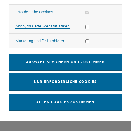
Erforderliche Cookies zulassen
Erforderliche Cookies
Statistik Cookies zulassen
Anonymisierte Webstatistiken
IMPRESSUM
Marketing Cookies zulassen
Marketing und Drittanbieter
BARRIEREFREIHEITSERKLÄRUNG
AUSWAHL SPEICHERN UND ZUSTIMMEN
DATENSCHUTZERKLÄRUNG (PDF)
NUR ERFORDERLICHE COOKIES
COOKIEEINSTELLUNGEN
ALLEN COOKIES ZUSTIMMEN
© TU Wien
# 116210