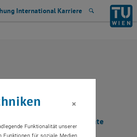
chung
International
Karriere
Suche
chniken
×
 Service ein größeres Update
ndlegende Funktionalität unserer
m Funktionen für soziale Medien