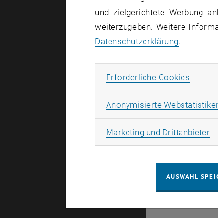
und zielgerichtete Werbung an
weiterzugeben. Weitere Informat
Datenschutzerklärung
.
Konkret wi
Wartungsfe
Erforde
Erforderliche Cookies
Wir bitten
Anonymisierte Webstatistike
Ma
Marketing und Drittanbieter
© TU Wien
#
AUSWAHL SPEI
116210