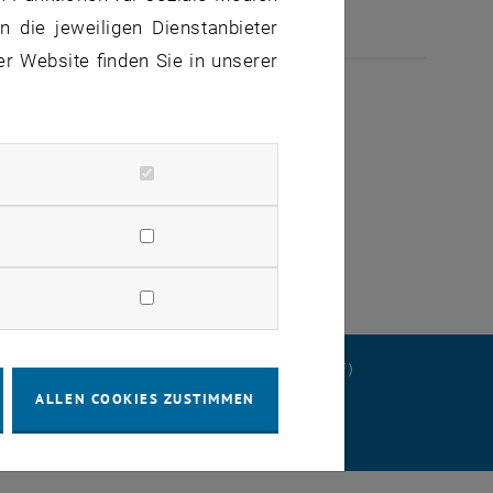
 die jeweiligen Dienstanbieter
er Website finden Sie in unserer
 Update länger als das vorgesehene
rviceunterbrechungen zu rechnen.
ständnis.
ERKLÄRUNG
DATENSCHUTZERKLÄRUNG (PDF)
ALLEN COOKIES ZUSTIMMEN
STELLUNGEN