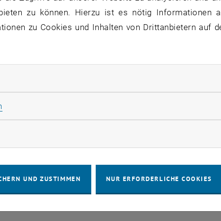
bieten zu können. Hierzu ist es nötig Informationen an
ionen zu Cookies und Inhalten von Drittanbietern auf d
rd GitLab auf die Version 13.4.x hochgezogen. Da dieses
nster dauern wird, ist möglicherweise bis ca. 14h mit Se
rliche Cookies zulassen
 für die dadurch entstehenden Unannehmlichkeiten um Ver
Statistik Cookies zulassen
n
rketing Cookies zulassen
IMPRESSUM
BARRIEREFREIHEITS
CHERN UND ZUSTIMMEN
NUR ERFORDERLICHE COOKIES
COOKIEEIN