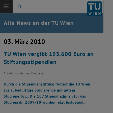
Studium
Seitennavigation öffnen
TU Login
Forschung
Suche
International
Quicklinks
Alle News an der TU Wien
Quicklinks-Menü umschalten
Karriere
Zur 1. Menü Ebene
Alle News
03. März 2010
Zurück zur letzten Ebene:
TU Wien Startseite
Zurück: Subseiten von TU Wien Startseite auflisten
TU Wien vergibt 193.600 Euro an
Übersicht
Stiftungsstipendien
Erstellt von
Herbert Kreuzeder
Durch die Stipendienstiftung fördert die TU Wien
sozial bedürftige Studierende mit gutem
Studienerfolg. Die 107 StipendiatInnen für das
Studienjahr 2009/10 wurden jetzt festgelegt.