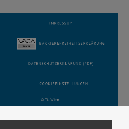
IMPRESSUM
BARRIEREFREIHEITSERKLÄRUNG
DATENSCHUTZERKLÄRUNG (PDF)
COOKIEEINSTELLUNGEN
© TU Wien
# 116210