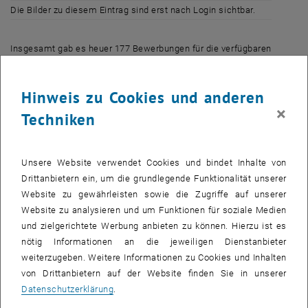
Die Bilder zu diesem Eintrag sind erst nach Login sichtbar.
Insgesamt gab es heuer 177 Bewerbungen für die verfügbaren
107 Stiftungsstipendien. Elf Einreichungen erfüllten die
Bewerbungskriterien nicht. Die verbleibenden 166
Hinweis zu Cookies und anderen
KandidatInnen wurden entsprechend des Studienerfolgs des
×
abgelaufenen Studienjahrs gereiht.
Techniken
Das Punktevergabe erfolgt je Semesterstunde. Es gilt
folgender Schlüssel:
Unsere Website verwendet Cookies und bindet Inhalte von
Drittanbietern ein, um die grundlegende Funktionalität unserer
sehr gut (1)
4 Punkte
Website zu gewährleisten sowie die Zugriffe auf unserer
Website zu analysieren und um Funktionen für soziale Medien
gut (2)
3 Punkte
und zielgerichtete Werbung anbieten zu können. Hierzu ist es
nötig Informationen an die jeweiligen Dienstanbieter
befriedigend (3)
2 Punkte
weiterzugeben. Weitere Informationen zu Cookies und Inhalten
von Drittanbietern auf der Website finden Sie in unserer
genügend (4)
1 Punkt
Datenschutzerklärung
.