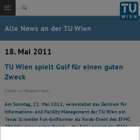
Studium
Seitennavigation öffnen
TU Login
Forschung
Suche
International
Quicklinks
Alle News an der TU Wien
Quicklinks-Menü umschalten
Karriere
Zur 1. Menü Ebene
Alle News
18. Mai 2011
Zurück zur letzten Ebene:
TU Wien Startseite
Zurück: Subseiten von TU Wien Startseite auflisten
TU Wien spielt Golf für einen guten
Übersicht
Zweck
Erstellt von
Elisabeth Reeh
Am Sonntag, 22. Mai 2011, veranstaltet das Zentrum für
Informations- und Facility Management der TU Wien ein
Texas Scramble Fun-Golfturnier als Vorab-Event des EFMC
2011für einen guten Zweck – der Erlös kommt der IFMA
Foundation und der EuroFM zugute, die Stipendien für