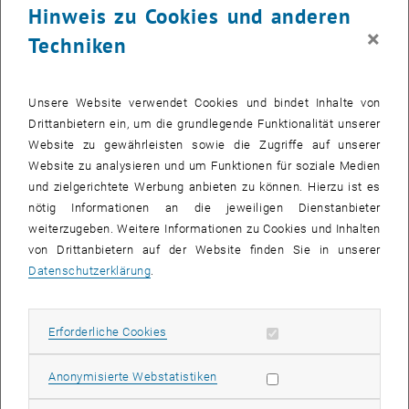
Studierende im Bereich FM vergeben.
Hinweis zu Cookies und anderen
×
Techniken
Die Bilder zu diesem Eintrag sind erst nach Login sichtbar.
Unsere Website verwendet Cookies und bindet Inhalte von
Location
Drittanbietern ein, um die grundlegende Funktionalität unserer
Gespielt wird am Golfclub Spillern, einem 84 ha großen 18-Loch
Website zu gewährleisten sowie die Zugriffe auf unserer
Platz. Die Anlage ist direkt nördlich von Wien gelegen und leicht
Website zu analysieren und um Funktionen für soziale Medien
erreichbar. Für unsere auswärtigen Gäste organisieren wir gerne
und zielgerichtete Werbung anbieten zu können. Hierzu ist es
den Transport.
nötig Informationen an die jeweiligen Dienstanbieter
weiterzugeben. Weitere Informationen zu Cookies und Inhalten
Ablauf
von Drittanbietern auf der Website finden Sie in unserer
Der erste Flight startet ab 10 Uhr. Während des Turniers ist für die
Datenschutzerklärung
.
Rundenverpflegung gesorgt. Den Abschluss bildet ein
gemeinsames Abendessen im Restaurant des Golfclubs, in dessen
Rahmen die Preisverleihung, gesponsert von American Express,
Erforderliche Cookies zulassen
Erforderliche Cookies
stattfindet.
Statistik Cookies zulassen
Anonymisierte Webstatistiken
Jedes Mitglied des siegreichen Teams erhält eine Trophäe,
zusätzlich werden „Nearest to the Pin“ sowie „Longest Drive“