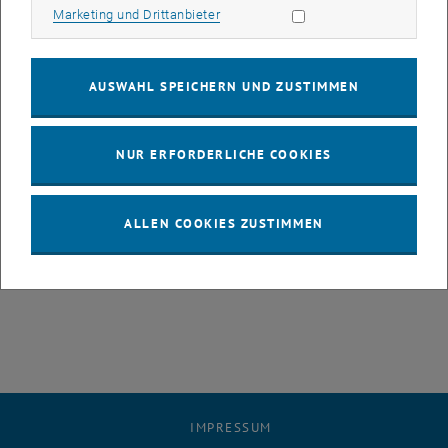
Marketing Cookies zulassen
Marketing und Drittanbieter
prämiert.
Ort: Golfclub Spillern (<link http:
www.gcspillern.at>www.gcspillern.at)
AUSWAHL SPEICHERN UND ZUSTIMMEN
Start: 10 Uhr
Nenngeld: 70 Euro
NUR ERFORDERLICHE COOKIES
Wir bitten Sie, den Betrag am Start in bar einzuzahlen.
ALLEN COOKIES ZUSTIMMEN
Information und Anmeldung unter <link>golf@ifm.tuwien.ac.at
IMPRESSUM