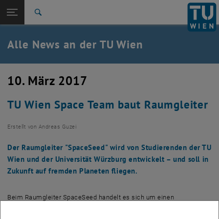
Studium
Seitennavigation öffnen
TU Login
Forschung
Suche
International
Quicklinks
Alle News an der TU Wien
Quicklinks-Menü umschalten
Karriere
Zur 1. Menü Ebene
Alle News
10. März 2017
Zurück zur letzten Ebene:
TU Wien Startseite
Zurück: Subseiten von TU Wien Startseite auflisten
TU Wien Space Team baut Raumgleiter
Übersicht
Erstellt von
Andreas Guzei
Der Raumgleiter "SpaceSeed" wird von Studierenden der TU
Wien und der Universität Würzburg entwickelt – und soll in
Zukunft auf fremden Planeten fliegen.
Beim Raumgleiter SpaceSeed handelt es sich um einen
sogenannten Reversed Weatherballon. Das Konzept dahinter: Der