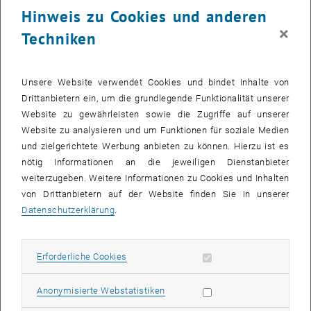
SpaceSeed wird über einem fremden Planeten oder Mond mit
Hinweis zu Cookies und anderen
ausreichend dichter Atmosphäre ausgesetzt. Durch seine vier
×
Flügel "schraubt" sich der Gleiter wie ein Ahornsamen nach unten
Techniken
und wird durch die Rotation abgebremst. Dabei sammelt der
SpaceSeed laufend Atmosphärendaten und kann so etwa die
Landebedingungen für eine nachfolgende Raumsonde ermitteln.
Unsere Website verwendet Cookies und bindet Inhalte von
Drittanbietern ein, um die grundlegende Funktionalität unserer
Erstmals abheben soll der SpaceSeed im Frühjahr 2018 im Esrange
Website zu gewährleisten sowie die Zugriffe auf unserer
Space Center im schwedischen Kiruna. Der Flug findet im Rahmen
Website zu analysieren und um Funktionen für soziale Medien
des deutsch/schwedischen REXUS/BEXUS (Rocket and Balloon
und zielgerichtete Werbung anbieten zu können. Hierzu ist es
Experiments for University Students) statt. Eine 500 kg schwere und
nötig Informationen an die jeweiligen Dienstanbieter
6 Meter lange Rakete wird den SpaceSeed auf eine Höhe von rund
weiterzugeben. Weitere Informationen zu Cookies und Inhalten
80 Kilometer bringen und dort aussetzen. Der Abstieg des
von Drittanbietern auf der Website finden Sie in unserer
Raumgleiters durch die Erdatmosphäre wird dabei per
Datenschutzerklärung
.
Satellitenverbindung in Echtzeit überwacht.
Das TU Wien Space Team entwickelt den SpaceSeed gemeisam
mit Studierenden der Universität Würzburg. Das Space Team hat
Erforderliche Cookies zulassen
Erforderliche Cookies
dafür sein bewährtes Flight Management System (FMS) als
Boardcomputer adaptiert und den Auswurfmechanimsus für die
Statistik Cookies zulassen
Anonymisierte Webstatistiken
Trägerrakete entwickelt. Unterstützung für das Projekt kommt unter