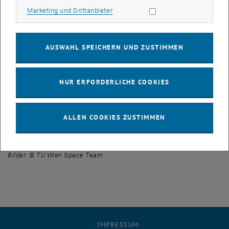
anderem von Instituten der TU Wien sowie der
Marketing Cookies zulassen
Marketing und Drittanbieter
Forschungsförderungsgesellschaft (FFG).
Das TU Wien Space Team ist eine studentische Arbeitsgruppe mit
Themenschwerpunkt Luft- und Raumfahrttechnik. Die Studierenden
AUSWAHL SPEICHERN UND ZUSTIMMEN
beschäftigen sich unter anderem mit der Entwicklung von
Experimentalraketen, Triebwerken und Kleinstsatelliten.
NUR ERFORDERLICHE COOKIES
Mehr Informationen:
SpaceSeed Raumgleiter
ALLEN COOKIES ZUSTIMMEN
TU Wien Space Team
REXUS/BEXUS Programm
Bilder: © TU Wien Space Team
IMPRESSUM