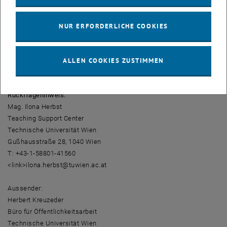
Dieses reicht von der studentischen Beratung in den Fachschaften
über die Dekanate und diverse Fakultätseinrichtungen bis zur
zentralen Studienberatung im Büro für Öffentlichkeitsarbeit oder der
NUR ERFORDERLICHE COOKIES
Studien- und Prüfungsabteilung.
Alle Informationen zu den Studien der TU Wien finden Sie unter <link
ALLEN COOKIES ZUSTIMMEN
http: www.tuwien.ac.at studium.>
www.tuwien.ac.at/studium
.
Rückfragehinweis:
Mag. Ilona Herbst
Teaching Support Center
Technische Universität Wien
Gußhausstraße 28, 1040 Wien
T: +43-1-58801-41560
<link>ilona.herbst@tuwien.ac.at
Aussender:
Herbert Kreuzeder
Büro für Öffentlichkeitsarbeit
Technische Universität Wien