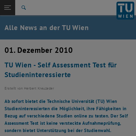
Studium
Seitennavigation öffnen
TU Login
Forschung
Suche
International
Quicklinks
Alle News an der TU Wien
Quicklinks-Menü umschalten
Karriere
Zur 1. Menü Ebene
Alle News
01. Dezember 2010
Zurück zur letzten Ebene:
TU Wien Startseite
Zurück: Subseiten von TU Wien Startseite auflisten
TU Wien - Self Assessment Test für
Übersicht
Studieninteressierte
Erstellt von
Herbert Kreuzeder
Ab sofort bietet die Technische Universität (TU) Wien
Studieninteressierten die Möglichkeit, ihre Fähigkeiten in
Bezug auf verschiedene Studien online zu testen. Der Self
Assessment Test ist keine versteckte Aufnahmeprüfung,
sondern bietet Unterstützung bei der Studienwahl.