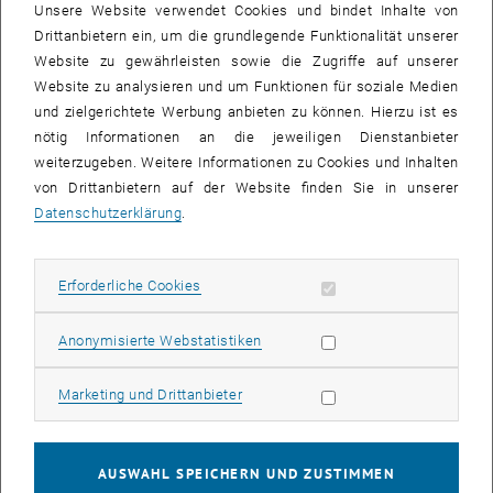
Unsere Website verwendet Cookies und bindet Inhalte von
Entwickelt wurde der Test in einer Kooperation des TU Wien
Drittanbietern ein, um die grundlegende Funktionalität unserer
Teaching Support Centers mit der Test- und Beratungsstelle der
Website zu gewährleisten sowie die Zugriffe auf unserer
Universität Wien (Fakultät für Psychologie). Im modular
Website zu analysieren und um Funktionen für soziale Medien
aufgebauten Self Assessment wird auf unterschiedlichste Bereiche
und zielgerichtete Werbung anbieten zu können. Hierzu ist es
eingegangen, um ein möglichst umfassendes Gesamtbild zu
nötig Informationen an die jeweiligen Dienstanbieter
erhalten. Die Testergebnisse und die detaillierte Interpretation
weiterzugeben. Weitere Informationen zu Cookies und Inhalten
werden umgehend nach Testabschluss geliefert.
von Drittanbietern auf der Website finden Sie in unserer
Das Ergebnis ist Unterstützung bei einer realistischen
Datenschutzerklärung
.
Selbsteinschätzung und Basis für die weitere Informationssuche
und persönliche Beratungsgespräche.
Erforderliche Cookies zulassen
Erforderliche Cookies
Breites Beratungsnetzwerk
Statistik Cookies zulassen
Anonymisierte Webstatistiken
Als weiterer Baustein des Informationsangebotes zu den TU-
Studien, richtet sich das Self Assessment in erster Linie an Schüler-
Marketing Cookies zulassen
Marketing und Drittanbieter
und Schülerinnen der letzten beiden Klassen. Natürlich sind auch
alle anderen Studieninteressierten eingeladen sich ein Bild zu
machen. Neben der neuen Online-Variante existiert ein etabliertes
Informationsnetzwerk an der TU.
AUSWAHL SPEICHERN UND ZUSTIMMEN