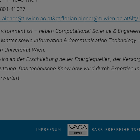
8801-41027
n.aigner
@
tuwien.ac.at&gt;florian.aigner
@
tuwien.ac.at&lt;/
nvironment
ist – neben Computational Science & Engineer
& Matter sowie Information & Communication Technology 
n Universität Wien.
ird an der Erschließung neuer Energiequellen, der Verso
Nutzung. Das technische Know how wird durch Expertise i
rweitert.
IMPRESSUM
BARRIEREFREIHEITS