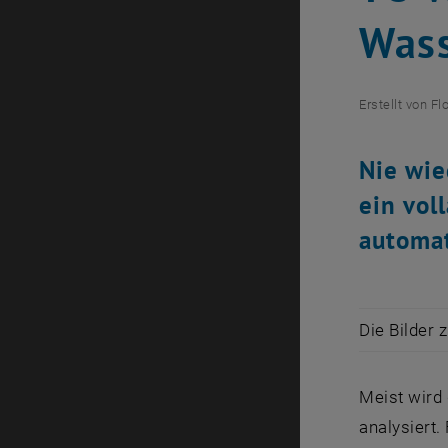
Wass
Erstellt von
Fl
Nie wie
ein vol
automat
Die Bilder 
Meist wird
analysiert.