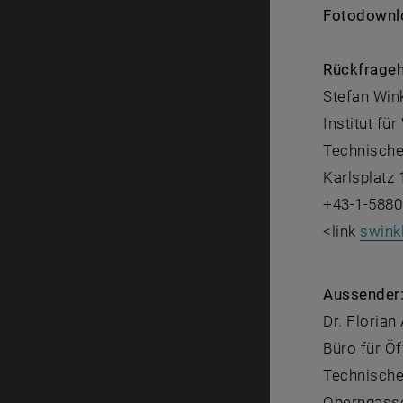
Fotodownl
Rückfrageh
Stefan Win
Institut f
Technische
Karlsplatz 
+43-1-5880
<link
swink
Aussender
Dr. Florian
Büro für Öf
Technische
Operngasse