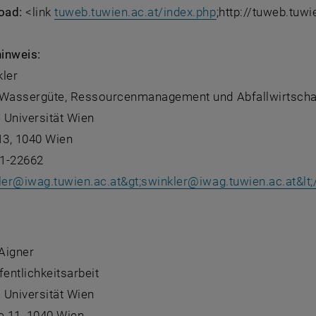
oad:
<link
tuweb.tuwien.ac.at/index.php
;http://tuweb.tuw
inweis:
kler
ür Wassergüte, Ressourcenmanagement und Abfallwirtscha
 Universität Wien
13, 1040 Wien
1-22662
ler
@
iwag.tuwien.ac.at&gt;swinkler
@
iwag.tuwien.ac.at&lt;
:
 Aigner
fentlichkeitsarbeit
 Universität Wien
 11, 1040 Wien