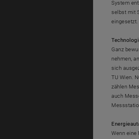
System entw
selbst mit
eingesetzt.
Technologi
Ganz bewus
nehmen, ans
sich ausge
TU Wien. Nu
zählen Mes
auch Messg
Messstation
Energieaut
Wenn eine 