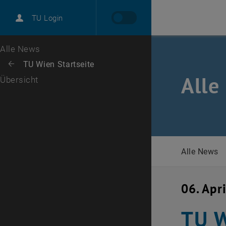
International
TU Login
Karriere
Zur 1. Menü Ebene
Alle News
Zurück zur letzten Ebene:
TU Wien Startseite
Zurück: Subseiten von TU Wien Startseite auflisten
Alle
Übersicht
Alle News
06. Apr
TU W