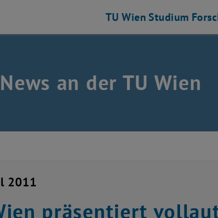
TU Wien
Studium
Fors
 News an der TU Wien
il 2011
ien präsentiert vollau