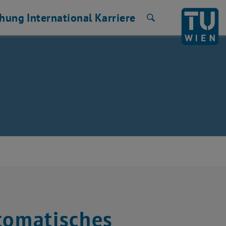
chung
International
Karriere
Suche
tomatisches