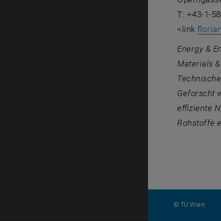
T: +43-1-5
<link
floria
Energy & E
Materials 
Technische
Geforscht w
effiziente 
Rohstoffe e
© TU Wien
#