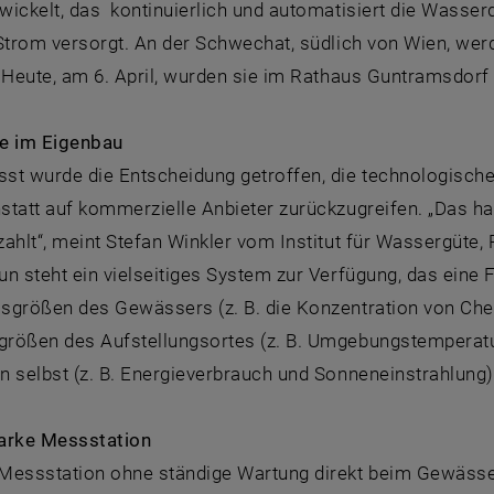
ickelt, das kontinuierlich und automatisiert die Wasser
 Strom versorgt. An der Schwechat, südlich von Wien, we
 Heute, am 6. April, wurden sie im Rathaus Guntramsdorf of
e im Eigenbau
st wurde die Entscheidung getroffen, die technologische 
tatt auf kommerzielle Anbieter zurückzugreifen. „Das hat
zahlt“, meint Stefan Winkler vom Institut für Wassergüt
n steht ein vielseitiges System zur Verfügung, das eine 
sgrößen des Gewässers (z. B. die Konzentration von Che
rößen des Aufstellungsortes (z. B. Umgebungstemperatur,
 selbst (z. B. Energieverbrauch und Sonneneinstrahlung)
arke Messstation
Messstation ohne ständige Wartung direkt beim Gewässer