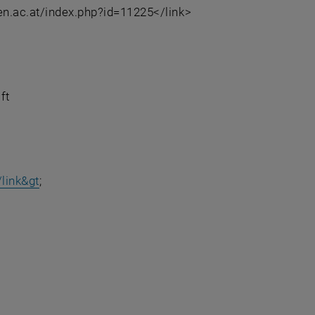
ien.ac.at/index.php?id=11225</link>
ft
/link&gt
;