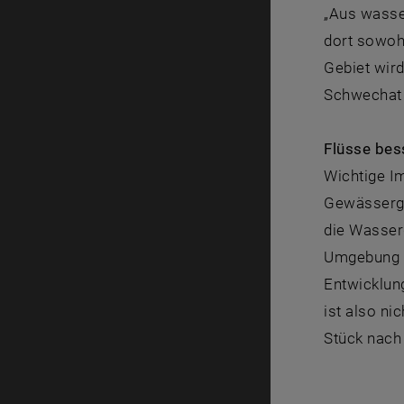
„Aus wasser
dort sowoh
Gebiet wir
Schwechat 
Flüsse bes
Wichtige I
Gewässergü
die Wasser
Umgebung ve
Entwicklung
ist also ni
Stück nach