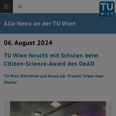
Studium
Seitennavigation öffnen
EN
TU Login
Forschung
Suche
International
Quicklinks
Alle News an der TU Wien
Quicklinks-Menü umschalten
Karriere
Zur 1. Menü Ebene
Alle News
06. August 2024
Zurück zur letzten Ebene:
TU Wien Startseite
Zurück: Subseiten von TU Wien Startseite auflisten
TU Wien forscht mit Schulen beim
Übersicht
Citizen-Science-Award des OeAD
TU Wien Bibliothek und future.lab: Projekt "Urban Heat
Stories"