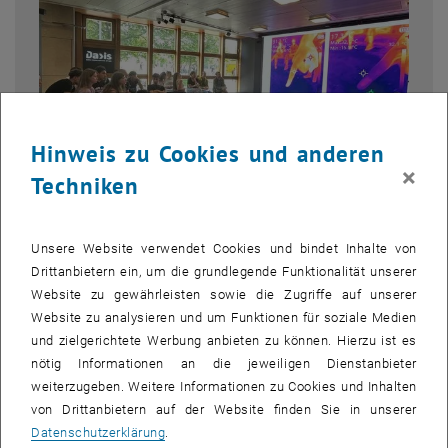
Hinweis zu Cookies und anderen
×
Techniken
Bild v
1 
1/2 Bilder
Unsere Website verwendet Cookies und bindet Inhalte von
Drittanbietern ein, um die grundlegende Funktionalität unserer
Website zu gewährleisten sowie die Zugriffe auf unserer
Vom 01. April bis 31. Juli 2024 hieß es wieder mitforschen beim
Website zu analysieren und um Funktionen für soziale Medien
Citizen-Science-Award
2024 des OeAD, Österreichs Agentur für
und zielgerichtete Werbung anbieten zu können. Hierzu ist es
Bildung und Internationalisierung. Die TU Wien Bibliothek und das
nötig Informationen an die jeweiligen Dienstanbieter
future.lab Research Center
waren mit „
Urban Heat Stories
“ als eines
weiterzugeben. Weitere Informationen zu Cookies und Inhalten
von acht ausgewählten Projekten mit dabei. Unsere Erfahrung der
von Drittanbietern auf der Website finden Sie in unserer
Vielzahl an Anmeldungen zeigt, dass Hitze in der Stadt auf Grund
Datenschutzerklärung
.