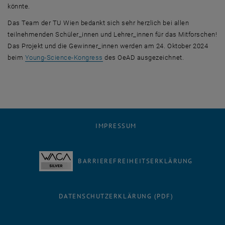
könnte.
Das
Team
der TU Wien bedankt sich sehr herzlich bei allen
teilnehmenden Schüler_innen und Lehrer_innen für das Mitforschen!
Das Projekt und die Gewinner_innen werden am 24. Oktober 2024
, öffnet eine externe URL in einem neue
beim
Young-Science-
Kongress
des OeAD ausgezeichnet.
IMPRESSUM
BARRIEREFREIHEITSERKLÄRUNG
DATENSCHUTZERKLÄRUNG (PDF)