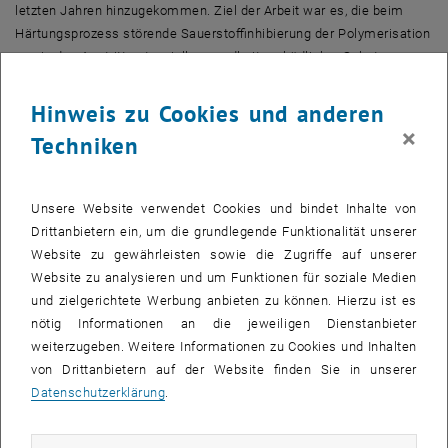
letzten Jahren hinzugekommen. Ziel der Arbeit war es, die beim
Härtungsprozess störende Sauerstoffinhibierung der Polymerisation
sowie den Austritt potenziell gesundheitsschädlicher Substanzen
aus der fertigen Beschichtung durch Design von alternativen
Photoinitiatoren zu unterbinden.
Hinweis zu Cookies und anderen
Außerdem wurden neuartige phosphorbasierende Polymere für
×
Techniken
medizinische Anwendungen hergestellt, die über ausgezeichnete
Biokompatibilität und mechanische Eigenschaften im Bereich von
menschlichem Knochenmaterial verfügen.
Unsere Website verwendet Cookies und bindet Inhalte von
Drittanbietern ein, um die grundlegende Funktionalität unserer
Ein Herz für Quanten-Kaskaden-Laser
Website zu gewährleisten sowie die Zugriffe auf unserer
Website zu analysieren und um Funktionen für soziale Medien
Der mit dem Resselpreis ausgezeichnete Elektrotechniker
und zielgerichtete Werbung anbieten zu können. Hierzu ist es
Alexander Benz hat sich in seiner Dissertation „Terahertz (THz)
nötig Informationen an die jeweiligen Dienstanbieter
Quantum-Cascade Lasers: Carrier Transport and Photonic Crystal
weiterzugeben. Weitere Informationen zu Cookies und Inhalten
Cavities“ mit der Weiterentwicklung von neuartigen Halbleiter-
von Drittanbietern auf der Website finden Sie in unserer
Lasern, sogenannten Quanten-Kaskaden-Lasern, gewidmet. Mit
Datenschutzerklärung
.
solchen Lasern können monolithische Laserquellen im THz-Bereich
realisiert werden. Ziel der Forschungsarbeit war, diese Quellen
weiter zu entwickeln und insbesondere auch neue Eigenschaften