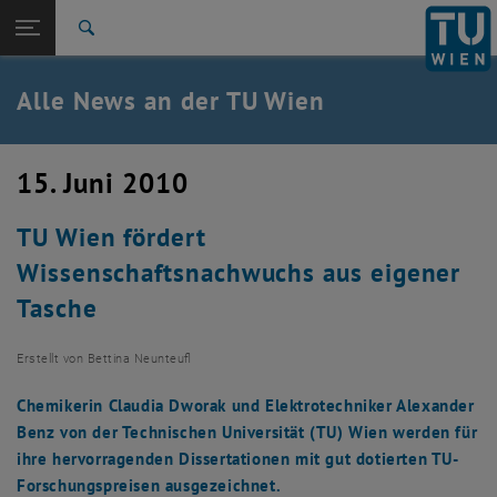
Studium
Seitennavigation öffnen
TU Login
Forschung
Suche
International
Quicklinks
Alle News an der TU Wien
Quicklinks-Menü umschalten
Karriere
Zur 1. Menü Ebene
Alle News
15. Juni 2010
Zurück zur letzten Ebene:
TU Wien Startseite
Zurück: Subseiten von TU Wien Startseite auflisten
TU Wien fördert
Übersicht
Wissenschaftsnachwuchs aus eigener
Tasche
Erstellt von
Bettina Neunteufl
Chemikerin Claudia Dworak und Elektrotechniker Alexander
Benz von der Technischen Universität (TU) Wien werden für
ihre hervorragenden Dissertationen mit gut dotierten TU-
Forschungspreisen ausgezeichnet.