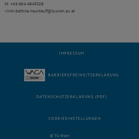
M: +43-664-4845028
<link>bettina.neunteufl@tuwien.ac.at
IMPRESSUM
BARRIEREFREIHEITSERKLÄRUNG
DATENSCHUTZERKLÄRUNG (PDF)
COOKIEEINSTELLUNGEN
Facebook
LinkedIn
YouTube
Instagram
Bluesky
© TU Wien
# 116210