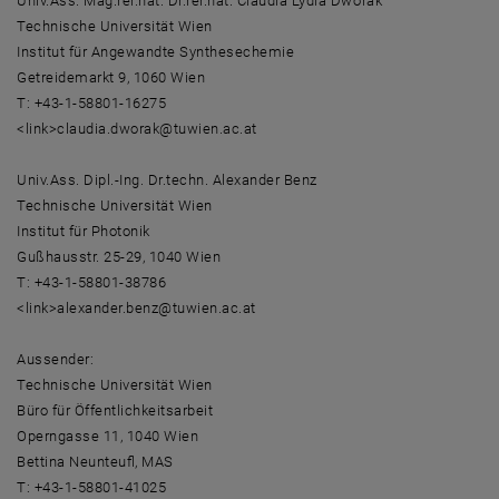
Univ.Ass. Mag.rer.nat. Dr.rer.nat. Claudia Lydia Dworak
Technische Universität Wien
Institut für Angewandte Synthesechemie
Getreidemarkt 9, 1060 Wien
T: +43-1-58801-16275
<link>claudia.dworak@tuwien.ac.at
Univ.Ass. Dipl.-Ing. Dr.techn. Alexander Benz
Technische Universität Wien
Institut für Photonik
Gußhausstr. 25-29, 1040 Wien
T: +43-1-58801-38786
<link>alexander.benz@tuwien.ac.at
Aussender:
Technische Universität Wien
Büro für Öffentlichkeitsarbeit
Operngasse 11, 1040 Wien
Bettina Neunteufl, MAS
T: +43-1-58801-41025