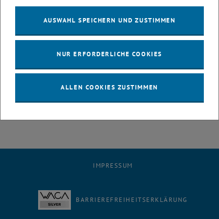
kurzen Erfahrungsbericht in einem Kalender abgedruckt, der ab
AUSWAHL SPEICHERN UND ZUSTIMMEN
voraussichtlich Ende November bzw. Anfang Dezember im
International Office (Gusshausstrasse 28/E063-01, 1. Stock, 1040
Wien) zur freien Entnahme sein wird.
NUR ERFORDERLICHE COOKIES
Links:
International Office
Erasmus+
ALLEN COOKIES ZUSTIMMEN
IMPRESSUM
BARRIEREFREIHEITSERKLÄRUNG