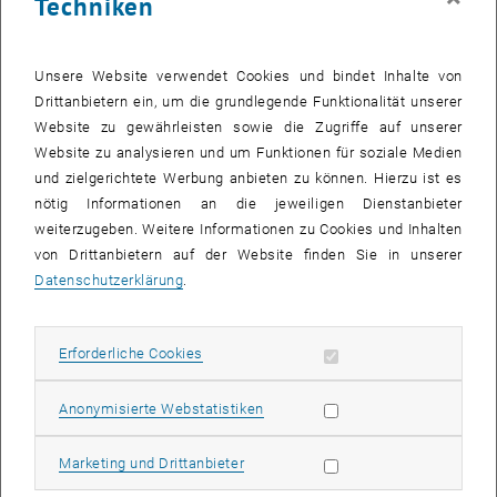
Techniken
Unsere Website verwendet Cookies und bindet Inhalte von
Drittanbietern ein, um die grundlegende Funktionalität unserer
Website zu gewährleisten sowie die Zugriffe auf unserer
Website zu analysieren und um Funktionen für soziale Medien
und zielgerichtete Werbung anbieten zu können. Hierzu ist es
nötig Informationen an die jeweiligen Dienstanbieter
Bild v
weiterzugeben. Weitere Informationen zu Cookies und Inhalten
von Drittanbietern auf der Website finden Sie in unserer
Datenschutzerklärung
.
Zum fünften Mal fanden am 14., 15. und 16. Oktober
2021 europaweit die #ErasmusDays statt. Über 3.000 Institutionen
beteiligten sich daran. Mit rund 120 Aktionen wurde das Erasmus+
Erforderliche Cookies zulassen
Erforderliche Cookies
Programm auch in allen österreichischen Bundesländern gefeiert.
Das International Office der TU Wien führte anlässlich der
Statistik Cookies zulassen
Anonymisierte Webstatistiken
#ErasmusDays einen Kalender-Fotowettbewerb durch. Dabei
wurden die zwölf besten Fotos von ehemaligen und derzeitigen
Marketing Cookies zulassen
Marketing und Drittanbieter
Erasmus+-Outgoing Studierenden ausgewählt und mit Gutscheinen
im Wert von 80 Euro prämiert. Die Fotos werden nun mit einem