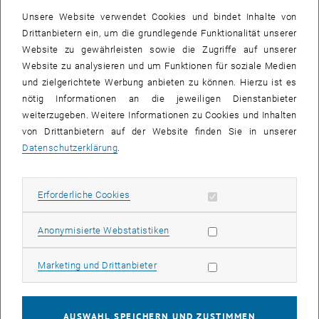
ein positiver Befund vorliegen, so werden Sie vom Roten Kreuz
Unsere Website verwendet Cookies und bindet Inhalte von
sofort verständigt. Außerdem gibt es die Möglichkeit, bei jeder
Drittanbietern ein, um die grundlegende Funktionalität unserer
Blutspende einen „kleinen Befund“ zu erhalten, wenn man diesen
Website zu gewährleisten sowie die Zugriffe auf unserer
Punkt auf dem Fragebogen ankreuzt.
Website zu analysieren und um Funktionen für soziale Medien
und zielgerichtete Werbung anbieten zu können. Hierzu ist es
Wenn Sie 3 x pro Jahr Blut spenden, so haben Sie die Möglichkeit,
nötig Informationen an die jeweiligen Dienstanbieter
ein kostenloses, großes Blutbild in der Blutspendezentrale
weiterzugeben. Weitere Informationen zu Cookies und Inhalten
machen zu lassen. Weitere Informationen dazu finden Sie
hier
.
von Drittanbietern auf der Website finden Sie in unserer
Das gute Gefühl einem Menschen in Not mit wenig Aufwand
Datenschutzerklärung
.
helfen zu können. Im Laufe seines Lebens benötigt fast jeder
Mensch einmal eine Blutkonserve. Hier wünscht man sich auch,
dass diese zur Verfügung steht, wenn man sie braucht.
Erforderliche Cookies zulassen
Erforderliche Cookies
Ablauf der Blutspende
Statistik Cookies zulassen
Anonymisierte Webstatistiken
Ausfüllen des Fragebogens (ca. 5 Minuten)
Testen + Arztaufklärung (ca. 5 Minuten)
Marketing Cookies zulassen
Marketing und Drittanbieter
Abnahme (ca. 3–10 Minuten)
Ruhephase (ca. 20 Minuten) – kleiner Imbiss nach der Spende
AUSWAHL SPEICHERN UND ZUSTIMMEN