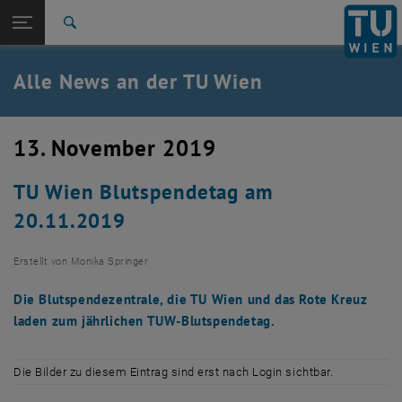
Studium
Seitennavigation öffnen
TU Login
Forschung
Suche
International
Quicklinks
Alle News an der TU Wien
Quicklinks-Menü umschalten
Karriere
Zur 1. Menü Ebene
Alle News
13. November 2019
Zurück zur letzten Ebene:
TU Wien Startseite
Zurück: Subseiten von TU Wien Startseite auflisten
TU Wien Blutspendetag am
Übersicht
20.11.2019
Erstellt von
Monika Springer
Die Blutspendezentrale, die TU Wien und das Rote Kreuz
laden zum jährlichen TUW-Blutspendetag.
Die Bilder zu diesem Eintrag sind erst nach Login sichtbar.