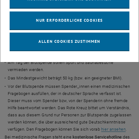
Wichtige Informationen
Erstspender_innen müssen mindestens 18 Jahre alt und dürfen
nicht älter als 60 Jahre sein. Ansonsten wurde die Altersgrenze
NUR ERFORDERLICHE COOKIES
aufgehoben (der Arzt entscheidet über die Zulassung).
Seit 01.01.2016 ist ein amtlicher Lichtbildausweis Pflicht
–
ohne
ist eine Zulassung zur Spende nicht mehr möglich!
ALLEN COOKIES ZUSTIMMEN
Jede_r Blutspender_in muss vor der Spende ausreichend
getrunken und gegessen haben.
Am Tag der Blutspende sollen Sport und Saunabesuche
vermieden werden.
Das Mindestgewicht beträgt 50 kg (bzw. ein geeigneter BMI).
Vor der Blutspende müssen Spender_innen einen medizinischen
Fragebogen ausfüllen, der in deutscher Sprache verfasst ist.
Dieser muss vom Spender bzw, von der Spenderin ohne fremde
Hilfe beantwortet werden. Das Rote Kreuz bittet um Verständnis,
dass aus diesem Grund nur Personen zur Blutspende zugelassen
werden können, die über ausreichend gute Deutschkenntnisse
verfügen. Den Fragebogen können Sie sich vorab
hier ansehen
.
Bei medizinische Fragen steht eine
kostenlose Servicehotline
des