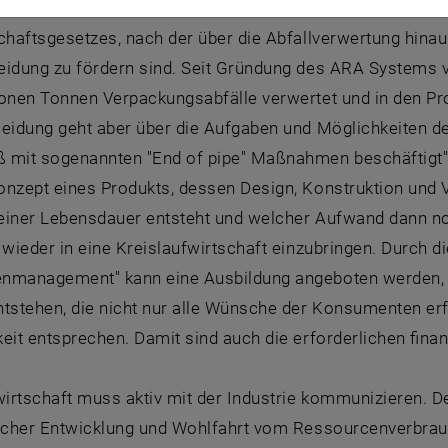
 das ARA System, diese Investition in die Zukunft vorzun
schaftsgesetzes, nach der über die Abfallverwertung hin
eidung zu fördern sind. Seit Gründung des ARA Systems 
ionen Tonnen Verpackungsabfälle verwertet und in den Pro
eidung geht aber über die Aufgaben und Möglichkeiten der
 mit sogenannten "End of pipe" Maßnahmen beschäftigt", 
onzept eines Produkts, dessen Design, Konstruktion und V
einer Lebensdauer entsteht und welcher Aufwand dann noc
 wieder in eine Kreislaufwirtschaft einzubringen. Durch d
nmanagement" kann eine Ausbildung angeboten werden, di
ntstehen, die nicht nur alle Wünsche der Konsumenten er
eit entsprechen. Damit sind auch die erforderlichen finanz
wirtschaft muss aktiv mit der Industrie kommunizieren. D
icher Entwicklung und Wohlfahrt vom Ressourcenverbrauch