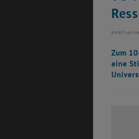
Res
Erstellt von
We
Zum 10-
eine St
Univers