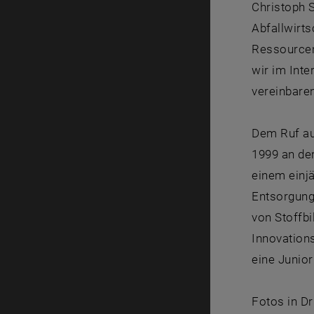
Christoph 
Abfallwirts
Ressourcen
wir im Int
vereinbaren
Dem Ruf au
1999 an der
einem einj
Entsorgungs
von Stoffbi
Innovation
eine Junior
Fotos in D