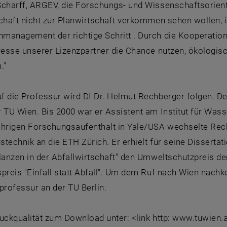
Scharff, ARGEV, die Forschungs- und Wissenschaftsorien
chaft nicht zur Planwirtschaft verkommen sehen wollen, 
management der richtige Schritt . Durch die Kooperation
eresse unserer Lizenzpartner die Chance nutzen, ökologis
."
f die Professur wird DI Dr. Helmut Rechberger folgen. D
 TU Wien. Bis 2000 war er Assistent am Institut für Was
ährigen Forschungsaufenthalt in Yale/USA wechselte Rech
technik an die ETH Zürich. Er erhielt für seine Disserta
lanzen in der Abfallwirtschaft" den Umweltschutzpreis d
spreis "Einfall statt Abfall". Um dem Ruf nach Wien nac
professur an der TU Berlin.
ruckqualität zum Download unter: <link http: www.tuwien