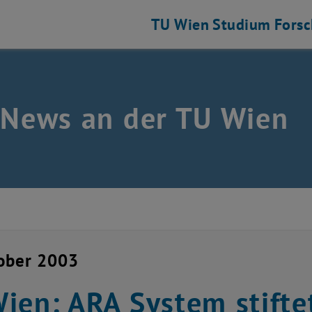
TU Wien
Studium
Fors
 News an der TU Wien
ober 2003
ien: ARA System stiftet