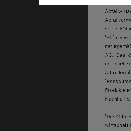
Anlass für
Abfallwirt
Abfallverm
sechs Mill
"Abfallverm
naturgemäß
AG. "Das K
und nach s
Altmaterial
"Ressource
Produkte e
Nachhaltigk
"Die Abfall
wirtschaftl