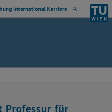
chung
International
Karriere
Suche
 Professur für