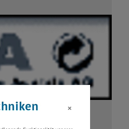
chniken
×