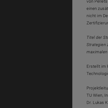
von Pellets
einen zusät
nicht im De
Zertifizie
Titel der St
Strategien 
maximalen 
Erstellt im
Technologi
Projektleit
TU Wien, In
Dr. Lukas K