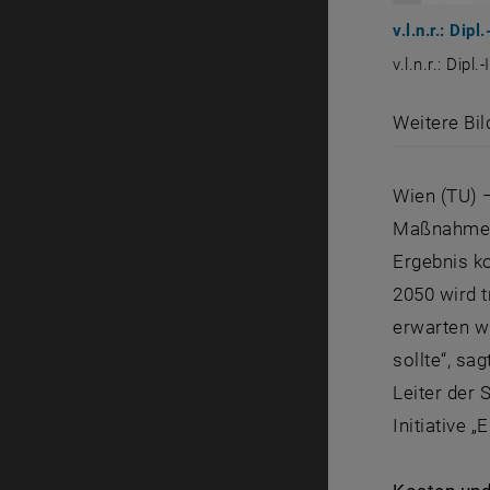
v.l.n.r.: Dip
v.l.n.r.: Dip
v.l.n.r.: Di
Weitere Bil
Wien (TU) 
Maßnahmen,
Ergebnis k
2050 wird t
erwarten w
sollte“, sa
Leiter der 
Initiative 