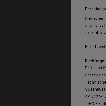
Forschungs
Menschen b
und Forsch
<link http:
Fotodownlo
Rüchfrageh
Dr. Lukas K
Energy Ec
Technische
Gusshausst
A-1040 Wi
T +43-1-58