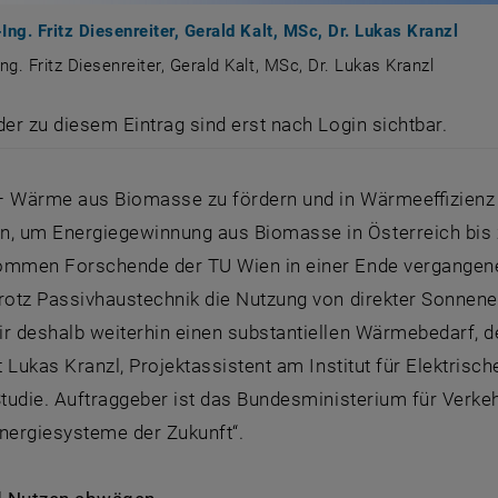
l.-Ing. Fritz Diesenreiter, Gerald Kalt, MSc, Dr. Lukas Kranzl
l.-Ing. Fritz Diesenreiter, Gerald Kalt, MSc, Dr. Lukas Kranzl
pl.-Ing. Fritz Diesenreiter, Gerald Kalt, MSc, Dr. Lukas Kranzl
der zu diesem Eintrag sind erst nach Login sichtbar.
– Wärme aus Biomasse zu fördern und in Wärmeeffizienz z
 um Energiegewinnung aus Biomasse in Österreich bis 
ommen Forschende der TU Wien in einer Ende vergangenen
rotz Passivhaustechnik die Nutzung von direkter Sonnene
ir deshalb weiterhin einen substantiellen Wärmebedarf, 
gt Lukas Kranzl, Projektassistent am Institut für Elektri
Studie. Auftraggeber ist das Bundesministerium für Verk
„Energiesysteme der Zukunft“.