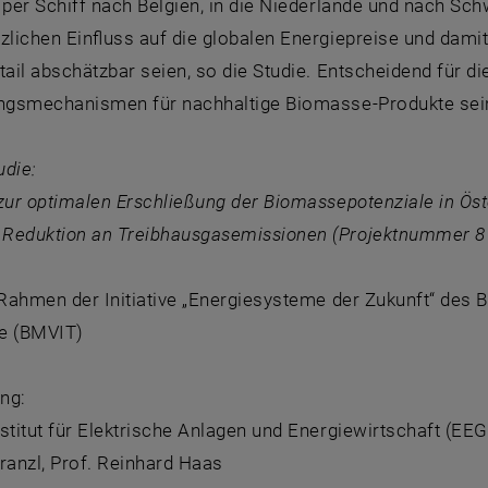
 per Schiff nach Belgien, in die Niederlande und nach S
zlichen Einfluss auf die globalen Energiepreise und dami
tail abschätzbar seien, so die Studie. Entscheidend für 
rungsmechanismen für nachhaltige Biomasse-Produkte sei
udie:
zur optimalen Erschließung der Biomassepotenziale in Öst
Reduktion an Treibhausgasemissionen (Projektnummer 8
 Rahmen der Initiative „Energiesysteme der Zukunft“ des 
e (BMVIT)
ung:
stitut für Elektrische Anlagen und Energiewirtschaft (EEG
ranzl, Prof. Reinhard Haas