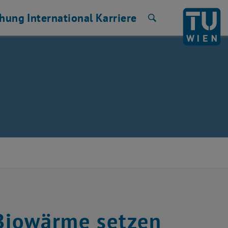
chung
International
Karriere
Suche
 Biowärme setzen