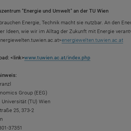
zentrum "Energie und Umwelt" an der TU Wien
rauchen Energie, Technik macht sie nutzbar. An den Ene
er Ideen, wie wir im Alltag der Zukunft mit Energie vera
 energiewelten.tuwien.ac.at>
energiewelten.tuwien.ac.at
ad: <link>
www.tuwien.ac.at/index.php
inweis:
ranzl
onomics Group (EEG)
 Universität (TU) Wien
raße 25, 373-2
en
801-37351