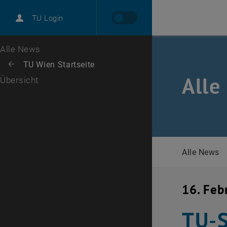
International
TU Login
Karriere
Zur 1. Menü Ebene
Alle News
Zurück zur letzten Ebene:
TU Wien Startseite
Zurück: Subseiten von TU Wien Startseite auflisten
Alle
Übersicht
Alle News
16. Feb
TU-S