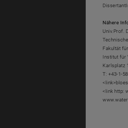
Dissertant
Nähere Inf
Univ.Prof. 
Technische
Fakultät f
Institut fü
Karlsplatz
T: +43-1-5
<link>bloe
<link http:
www.water