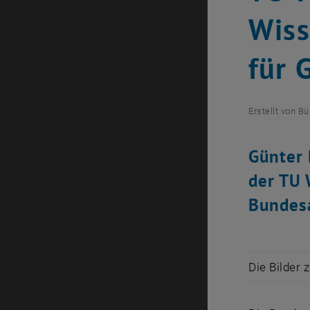
Wiss
für 
Erstellt von
Bü
Günter 
der TU 
Bundesa
Die Bilder 