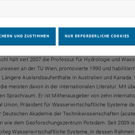
nde. Sechs Mitglieder sind Professoren aus dem deutsc
rketing Cookies zulassen
ut sind, vier Mitglieder kommen aus der Wasser- und Schi
en des Wissenschaftlichen Beirats wird die Beratung bei 
 der Forschungsschwerpunkte, der Formulierung des Fo
CHERN UND ZUSTIMMEN
NUR ERFORDERLICHE COOKIES
g der wissenschaftlichen Leistungen gehören.
chl hält seit 2007 die Professur für Hydrologie und Wass
rwesen an der TU Wien, promovierte 1990 und habilitiert
. Längere Auslandsaufenthalte in Australien und Kanada. 
die meisten davon in der internationalen Literatur. Mit üb
en Sprachraum. Er ist Mitherausgeber von zehn internati
l Union, Präsident für Wasserwirtschaftliche Systeme der
er Deutschen Akademie der Technikwissenschaften (acatec
nen wie dem Geoforschungszentrum Potsdam. Seit 2009 is
olleg Wasserwirtschaftliche Systeme, in dessen Rahmen 