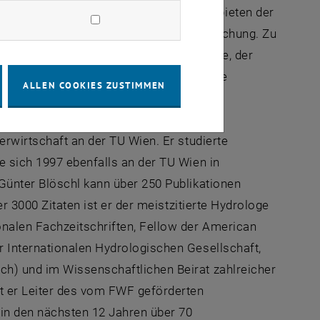
hsprachigen Raum, die mit den Fachgebieten der
fffahrtsverwaltung bzw. der Ressortforschung. Zu
der Entwicklung der Forschungsstrategie, der
rschungskonzepts sowie die regelmäßige
ALLEN COOKIES ZUSTIMMEN
erwirtschaft an der TU Wien. Er studierte
e sich 1997 ebenfalls an der TU Wien in
Günter Blöschl kann über 250 Publikationen
er 3000 Zitaten ist er der meistzitierte Hydrologe
onalen Fachzeitschriften, Fellow der American
 Internationalen Hydrologischen Gesellschaft,
h) und im Wissenschaftlichen Beirat zahlreicher
t er Leiter des vom FWF geförderten
in den nächsten 12 Jahren über 70