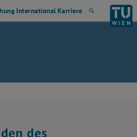
chung
International
Karriere
Suche
nden des