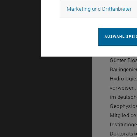
Gewässerku
Ma
Marketing und Drittanbieter
BfG vertra
den Aufgab
Festlegung
AUSWAHL SPEI
Überprüfun
Günter Blös
Bauingenieu
Hydrologie
vorweisen, 
im deutsch
Geophysica
Mitglied d
Institutio
Doktoratsk