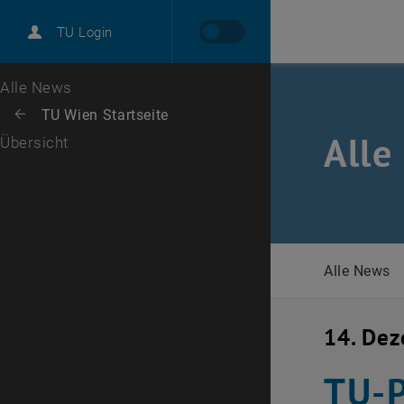
International
TU Login
Karriere
Zur 1. Menü Ebene
Alle News
Zurück zur letzten Ebene:
TU Wien Startseite
Zurück: Subseiten von TU Wien Startseite auflisten
Alle
Übersicht
Alle News
14. De
TU-P