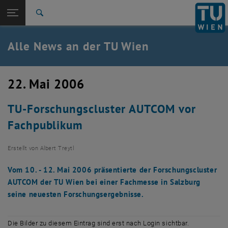
Studium
Seitennavigation öffnen
TU Login
Forschung
Suche
International
Quicklinks
Alle News an der TU Wien
Quicklinks-Menü umschalten
Karriere
Zur 1. Menü Ebene
Alle News
22. Mai 2006
Zurück zur letzten Ebene:
TU Wien Startseite
Zurück: Subseiten von TU Wien Startseite auflisten
TU-Forschungscluster AUTCOM vor
Übersicht
Fachpublikum
Erstellt von
Albert Treytl
Vom 10. - 12. Mai 2006 präsentierte der Forschungscluster
AUTCOM der TU Wien bei einer Fachmesse in Salzburg
seine neuesten Forschungsergebnisse.
Die Bilder zu diesem Eintrag sind erst nach Login sichtbar.