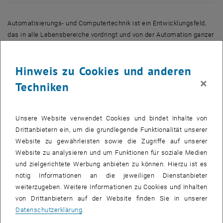
Automatisierungs- und Computertechnik ist ein Entwicklungsfeld,
das in alle Lebensbereiche vordringt und von der Automation ganzer
Fabriken bis zur Steuerung einer Fensterjalousie reicht. Der
Forschungscluster AUTCOM (Automatisierungs- und
Hinweis zu Cookies und anderen
Computertechnik) an der Technischen Universität Wien spielt in
×
diesem Forschungsfeld eine Hauptrolle. Ziel des Clusters ist es,
Techniken
durch Kombination der umfangreichen Aktivitäten an der Fakultät für
Elektrotechnik und Informationstechnik in der Automations-,
Informations- und Computertechnik interdisziplinäre Lösungen zu
Unsere Website verwendet Cookies und bindet Inhalte von
finden.
Drittanbietern ein, um die grundlegende Funktionalität unserer
Website zu gewährleisten sowie die Zugriffe auf unserer
Im Rahmen der Zusammenarbeit mit der Industrie wurde der
Website zu analysieren und um Funktionen für soziale Medien
Cluster AUTCOM eingeladen, seine aktuellen Forschungsergebnisse
und zielgerichtete Werbung anbieten zu können. Hierzu ist es
bei der Fachmesse "Rockwell Automation University" in Salzburg
nötig Informationen an die jeweiligen Dienstanbieter
dem Fachpublikum vorzustellen.
weiterzugeben. Weitere Informationen zu Cookies und Inhalten
von Drittanbietern auf der Website finden Sie in unserer
Die Universitätsinstitute und Partner der Österreichischen
Datenschutzerklärung
.
Akademie der Wissenschaften präsentierten