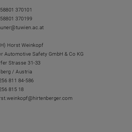
1 58801 370101
1 58801 370199
rauner@tuwien.ac.at
(FH) Horst Weinkopf
er Automotive Safety GmbH & Co KG
fer Strasse 31-33
berg / Austria
2256 811 84-586
256 815 18
orst.weinkopf@hirtenberger.com