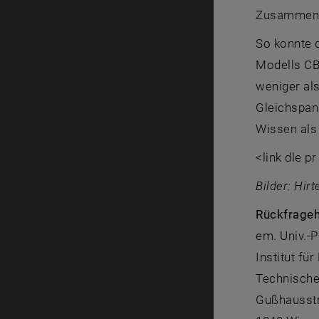
Zusammens
So konnte 
Modells CB
weniger als
Gleichspan
Wissen als 
<link dle p
Bilder: Hi
Rückfrageh
em. Univ.-P
Institut fü
Technische
Gußhausst