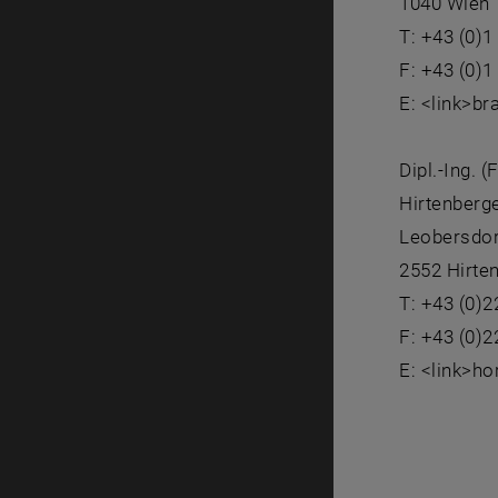
1040 Wien
T: +43 (0)
F: +43 (0)
E: <link>b
Dipl.-Ing. 
Hirtenberg
Leobersdor
2552 Hirten
T: +43 (0)
F: +43 (0)2
E: <link>h