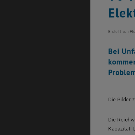
Elek
Erstellt von
Fl
Bei Unf
kommen.
Problem
Die Bilder 
Die Reichw
Kapazität. 