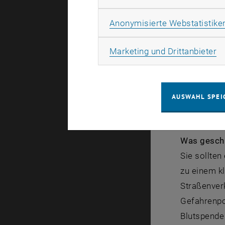
Lichtbildau
vorliegt un
Anonymisierte Webstatistike
Was geschi
Ma
Marketing und Drittanbieter
Unmittelba
eines gesu
dabei in ke
AUSWAHL SPEI
Einwegmate
Was geschi
Sie sollten
zu einem kl
Straßenver
Gefahrenpot
Blutspende 