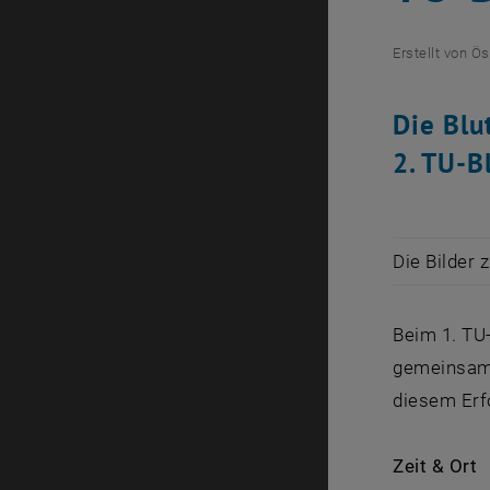
Erstellt von
Ös
Die Blu
2. TU-B
Die Bilder 
Beim 1. TU
gemeinsam 
diesem Erfo
Zeit & Ort