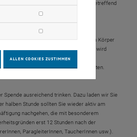
Ausschließungsgrund die eigene Person betreffend
en Kreuzes einverstanden sind.
den aus der Armvene ca. 450 ml Blut (im Körper
iter Blut) entnommen. Ihr Wohlbefinden wird
uten. Bei der Blutspende werden nur
ALLEN COOKIES ZUSTIMMEN
steckung mit HIV oder anderen Krankheiten.
r Spende ausreichend trinken. Dazu laden wir Sie
r halben Stunde sollten Sie wieder aktiv am
häftigung nachgehen, die mit besonderem
herheitsgründen erst 12 Stunden nach der
hrerInnen, ParagleiterInnen, TaucherInnen usw.).