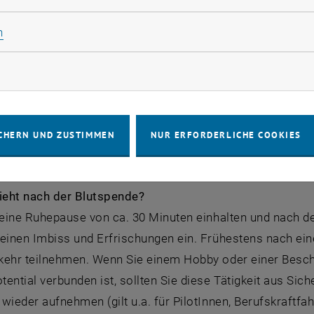
sweises. Mittels Unterschrift bestätigen Sie, dass kein 
d Sie mit der Registrierung der Daten in der EDV des Rot
Statistik Cookies zulassen
n
eht bei der Blutspende?
rketing Cookies zulassen
r vor der Spende messen wir Ihren Blutdruck. Danach wer
nden Erwachsenen zirkulieren zwischen fünf und sieben L
iner Weise beeinträchtigt. Die Abnahme dauert einige Min
CHERN UND ZUSTIMMEN
NUR ERFORDERLICHE COOKIES
rialien verwendet. Es besteht daher keine Gefahr der An
eht nach der Blutspende?
 eine Ruhepause von ca. 30 Minuten einhalten und nach de
einen Imbiss und Erfrischungen ein. Frühestens nach eine
kehr teilnehmen. Wenn Sie einem Hobby oder einer Besc
ential verbunden ist, sollten Sie diese Tätigkeit aus Sic
wieder aufnehmen (gilt u.a. für PilotInnen, Berufskraftfa