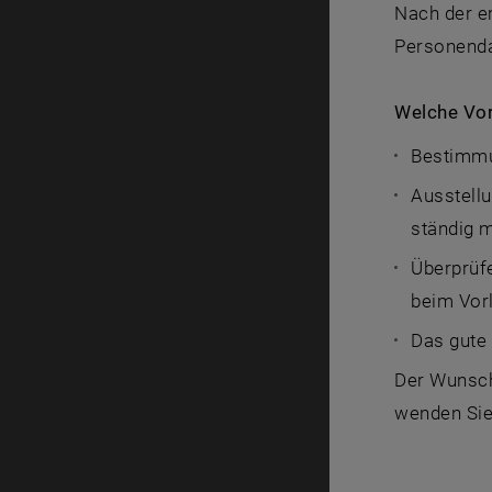
Nach der e
Personenda
Welche Vor
Bestimmu
Ausstellu
ständig m
Überprüfe
beim Vor
Das gute 
Der Wunsch 
wenden Sie 