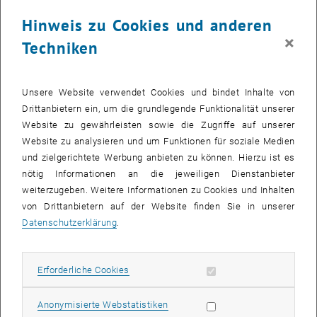
Was geschieht vor der Blutspende?
Hinweis zu Cookies und anderen
Zunächst nehmen Sie Informationen zu den Themen HIV/AIDS,
×
Techniken
Hepatitis und Tropenkrankheiten zur Kenntnis und beantworten
einen Fragebogen zum Gesundheitszustand. Dadurch wird
festgestellt, ob zur eigenen oder zur Sicherheit eines
Unsere Website verwendet Cookies und bindet Inhalte von
Blutempfängers gegen Ihre Blutspende Einwände bestehen.
Drittanbietern ein, um die grundlegende Funktionalität unserer
Gleichzeitig nehmen wir Ihre Personaldaten auf. Spenden Sie das
Website zu gewährleisten sowie die Zugriffe auf unserer
erste Mal Blut, so ersuchen wir Sie um Vorlage eines amtlichen
Website zu analysieren und um Funktionen für soziale Medien
Lichtbildausweises. Mittels Unterschrift bestätigen Sie, dass kein
und zielgerichtete Werbung anbieten zu können. Hierzu ist es
Ausschließungsgrund die eigene Person betreffend vorliegt und Sie
nötig Informationen an die jeweiligen Dienstanbieter
mit der Registrierung der Daten in der EDV des Roten Kreuzes
weiterzugeben. Weitere Informationen zu Cookies und Inhalten
einverstanden sind.
von Drittanbietern auf der Website finden Sie in unserer
Datenschutzerklärung
.
Was geschieht bei der Blutspende?
Unmittelbar vor der Spende messen wir Ihren Blutdruck. Danach
werden aus der Armvene ca. 450 ml Blut (im Körper eines gesunden
Erforderliche Cookies zulassen
Erforderliche Cookies
Erwachsenen zirkulieren zwischen fünf und sieben Liter Blut)
entnommen. Ihr Wohlbefinden wird dabei in keiner Weise
Statistik Cookies zulassen
Anonymisierte Webstatistiken
beeinträchtigt. Die Abnahme dauert einige Minuten. Bei der