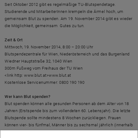
Seit Oktober 2012 gibt es regelmäßige TU-Blutspendetage.
Studierende und MitarbeiterInnen krempeln die Ärmel hoch, um
gemeinsam Blut zu spenden. Am 19. November 2014 gibt es wieder
die Möglichkeit, gemeinsam Gutes zu tun.
Zeit & Ort
Mittwoch, 19. November 2014, 8:00 – 20:00 Uhr
Blutspendezentrale für Wien, Niederösterreich und das Burgenland
Wiedner Hauptstraße 32, 1040 Wien
300m Fußweg vom Freihaus der TU Wien
<link http: www.blut.at>www.blut.at
Kostenlose Servicenummer: 0800 190 190
Wer kann Blut spenden?
Blut spenden können alle gesunden Personen ab dem Alter von 18
Jahren (Erstspende bis zum vollendeten 60. Lebensjahr). Die letzte
Blutspende sollte mindestens 8 Wochen zurückliegen. Frauen
können vier- bis fünfmal, Männer bis zu sechsmal jährlich (innerhalb
von 365 Kalendertagen) Blut spenden.