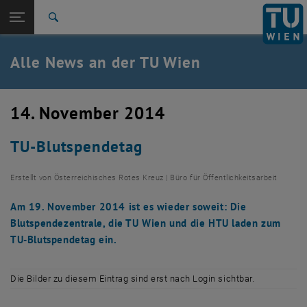
Studium
Seitennavigation öffnen
TU Login
Forschung
Suche
International
Quicklinks
Alle News an der TU Wien
Quicklinks-Menü umschalten
Karriere
Zur 1. Menü Ebene
Alle News
14. November 2014
Zurück zur letzten Ebene:
TU Wien Startseite
Zurück: Subseiten von TU Wien Startseite auflisten
TU-Blutspendetag
Übersicht
Erstellt von
Österreichisches Rotes Kreuz | Büro für Öffentlichkeitsarbeit
Am 19. November 2014 ist es wieder soweit: Die
Blutspendezentrale, die TU Wien und die HTU laden zum
TU-Blutspendetag ein.
Die Bilder zu diesem Eintrag sind erst nach Login sichtbar.