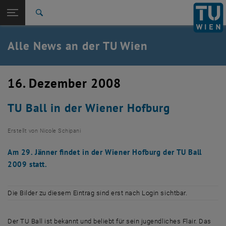
Studium
Seitennavigation öffnen
TU Login
Forschung
Suche
International
Quicklinks
Alle News an der TU Wien
Quicklinks-Menü umschalten
Karriere
Zur 1. Menü Ebene
Alle News
16. Dezember 2008
Zurück zur letzten Ebene:
TU Wien Startseite
Zurück: Subseiten von TU Wien Startseite auflisten
TU Ball in der Wiener Hofburg
Übersicht
Erstellt von
Nicole Schipani
Am 29. Jänner findet in der Wiener Hofburg der TU Ball
2009 statt.
Die Bilder zu diesem Eintrag sind erst nach Login sichtbar.
Der TU Ball ist bekannt und beliebt für sein jugendliches Flair. Das