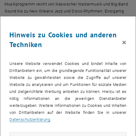
Musikprogramm reicht von klassischer Walzermusik und Big-Band
Sound bis zu New Orleans Jazz und Disco Rhythmen. Einzigartig
unter den Wiener Bällen ist die Volksmusik im Radetzky
Appartement (<link http: www.music.at tu-ball musik.html _blank
link_intern>Saalplan). Besonders berühmt ist dieser Ball auch für
Hinweis zu Cookies und anderen
seine schönen Damenspenden. Mit viel Liebe wird auch die
×
Techniken
Eröffnung gestaltet. Zu den Klängen des <link http: info.tuwien.ac.at
orchester _blank link_intern>Orchesters der Technischen
Universität Wien gibt es eine gelungene Mischung aus
Unsere Website verwendet Cookies und bindet Inhalte von
traditionellem Ablauf, neuen Ideen und aufwendiger Choreographie
Drittanbietern ein, um die grundlegende Funktionalität unserer
für das Jung-Damen- und Jung-Herren-Komitee.
Website zu gewährleisten sowie die Zugriffe auf unserer
Website zu analysieren und um Funktionen für soziale Medien
Website TU Ball: <link http: www.music.at tu-ball>
www.music.at/tu-
und zielgerichtete Werbung anbieten zu können. Hierzu ist es
ball/
nötig Informationen an die jeweiligen Dienstanbieter
weiterzugeben. Weitere Informationen zu Cookies und Inhalten
Kartenverkauf und Tisch- und Logenreservierung
von Drittanbietern auf der Website finden Sie in unserer
Datenschutzerklärung
.
Ab Donnerstag 15.01.2009 im Ballbüro:
Technische Universität Wien