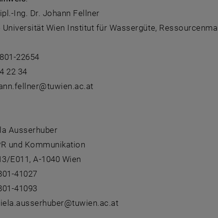
ipl.-Ing. Dr. Johann Fellner
 Universität Wien Institut für Wassergüte, Ressourcenma
8801-22654
4 22 34
ann.fellner@tuwien.ac.at
:
la Ausserhuber
PR und Kommunikation
 13/E011, A-1040 Wien
801-41027
801-41093
niela.ausserhuber@tuwien.ac.at