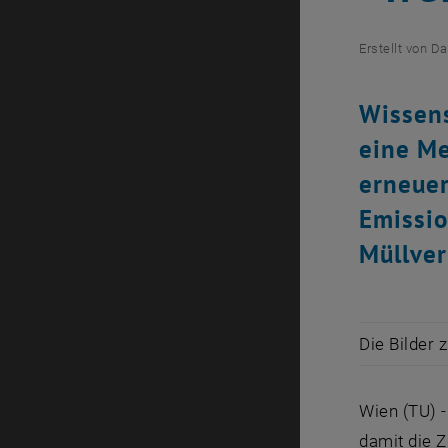
Erstellt von
Da
Wissens
eine Me
erneuer
Emissio
Müllve
Die Bilder 
Wien (TU) 
damit die 