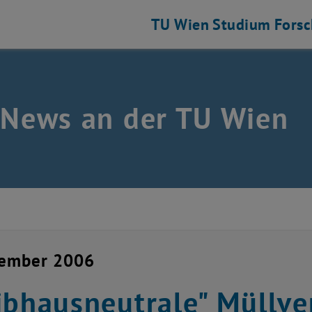
TU Wien
Studium
Fors
 News an der TU Wien
zember 2006
ibhausneutrale" Müllv