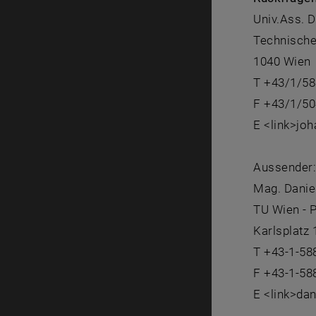
Univ.Ass. D
Technische
1040 Wien
T +43/1/5
F +43/1/50
E <link>joh
Aussender
Mag. Danie
TU Wien - 
Karlsplatz
T +43-1-58
F +43-1-58
E <link>da