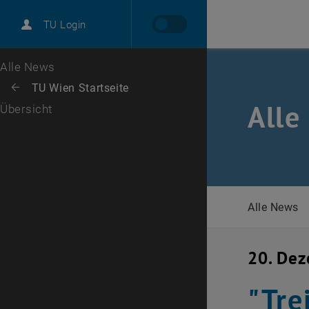
International
TU Login
Karriere
Zur 1. Menü Ebene
Alle News
Zurück zur letzten Ebene:
TU Wien Startseite
Zurück: Subseiten von TU Wien Startseite auflisten
Alle
Übersicht
Alle News
20. De
"Tre