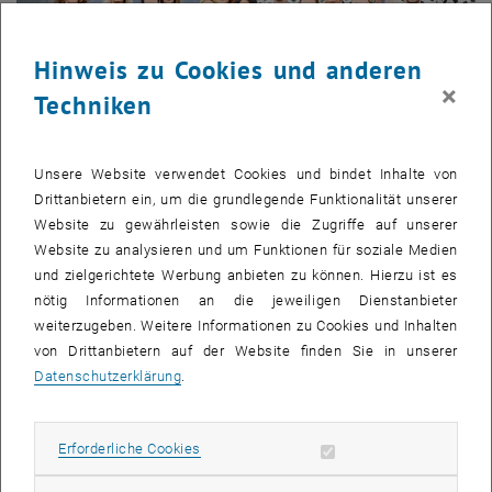
Hinweis zu Cookies und anderen
×
Techniken
Unsere Website verwendet Cookies und bindet Inhalte von
Drittanbietern ein, um die grundlegende Funktionalität unserer
Bild v
Website zu gewährleisten sowie die Zugriffe auf unserer
Website zu analysieren und um Funktionen für soziale Medien
Die Leiterin der Stabstelle Compliance der Med Uni Graz begrüßte
und zielgerichtete Werbung anbieten zu können. Hierzu ist es
am 4. und 5. Oktober 2023 zwölf Vertreter_innen der am Compliance
nötig Informationen an die jeweiligen Dienstanbieter
Circle beteiligten Universitäten. Die Teilnehmer_innen erwarteten
weiterzugeben. Weitere Informationen zu Cookies und Inhalten
zwei spannende Tage, an denen sie nicht nur den neuen Campus der
von Drittanbietern auf der Website finden Sie in unserer
Med Uni Graz erkundeten, sondern sich auch im Rahmen von
Datenschutzerklärung
.
Impulsreferaten, Workshops und Diskussionen rund um das Thema
Compliance weiterbilden und austauschen konnten.
Erforderliche Cookies zulassen
Erforderliche Cookies
Nach einer Begrüßung von Rektor Hellmut Samonigg wurden
zunächst die neuen Mitglieder des Compliance Circle vorgestellt. Im