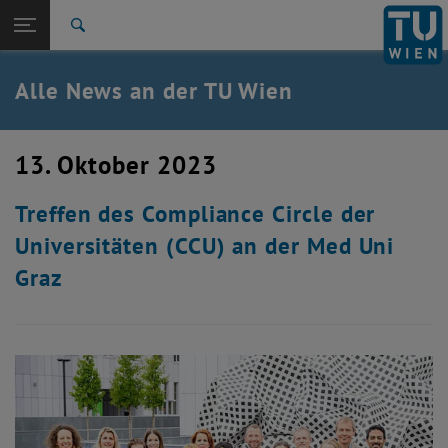
Studium
Seitennavigation öffnen
TU Login
Forschung
Suche
International
Quicklinks
Alle News an der TU Wien
Quicklinks-Menü umschalten
Karriere
Zur 1. Menü Ebene
Alle News
13. Oktober 2023
Zurück zur letzten Ebene:
TU Wien Startseite
Zurück: Subseiten von TU Wien Startseite auflisten
Treffen des Compliance Circle der
Übersicht
Universitäten (CCU) an der Med Uni
Graz