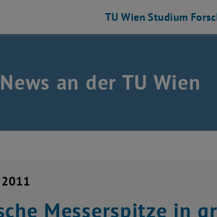
TU Wien
Studium
Fors
 News an der TU Wien
i 2011
sche Messerspitze in g