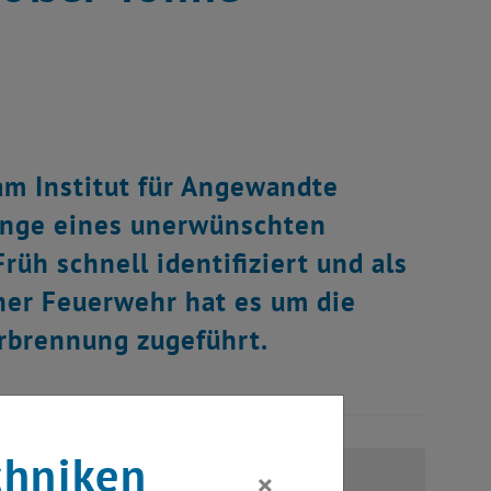
m Institut für Angewandte
enge eines unerwünschten
üh schnell identifiziert und als
ener Feuerwehr hat es um die
erbrennung zugeführt.
chniken
×