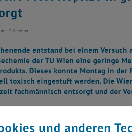
orgt
rner F. Sommer
enende entstand bei einem Versuch a
sechemie der TU Wien eine geringe M
odukts. Dieses konnte Montag in der Fr
ell toxisch eingestuft werden. Die Wi
zeit fachmännisch entsorgt und der V
ookies und anderen Te