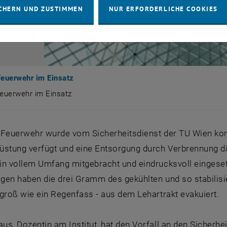
CHERN UND ZUSTIMMEN
NUR ERFORDERLICHE COOKIES
Feuerwehr im Einsatz
Feuerwehr im Einsatz
 Feuerwehr im Einsatz
 Feuerwehr wurde vom Sicherheitsdienst der TU Wien konta
üstung verfügt und eine Entsorgung durch Verbrennung die
in vollem Umfang mitgebracht und eindrucksvoll einges
gen haben die drei Gramm des gekühlten und so stabilisie
groß wie ein Regenfass - aus dem Lehartrakt evakuiert.
s, Dozentin am Institut, hat den Vorfall an den Sicherhe