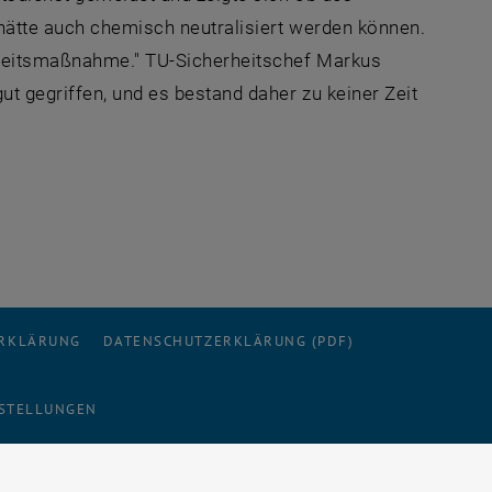
d hätte auch chemisch neutralisiert werden können.
rheitsmaßnahme." TU-Sicherheitschef Markus
ut gegriffen, und es bestand daher zu keiner Zeit
ERKLÄRUNG
DATENSCHUTZERKLÄRUNG (PDF)
STELLUNGEN