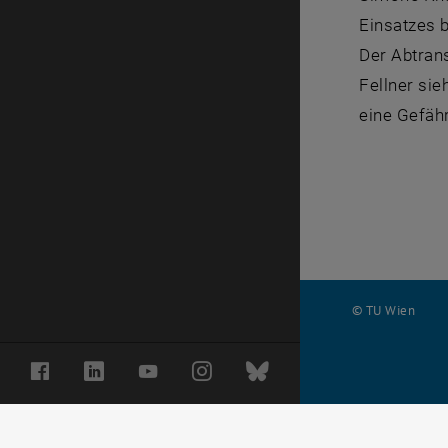
Einsatzes b
Der Abtran
Fellner sie
eine Gefäh
© TU Wien
#
Facebook
LinkedIn
YouTube
Instagram
Bluesky
116210