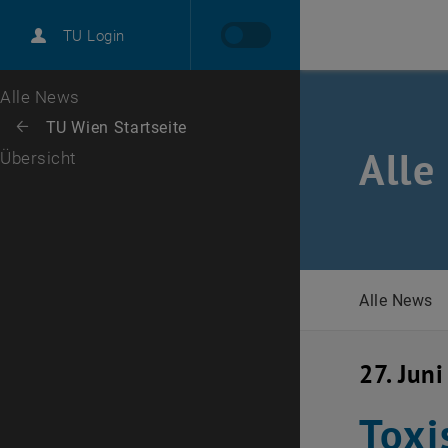
International
TU Login
Karriere
Zur 1. Menü Ebene
Alle News
Zurück zur letzten Ebene:
TU Wien Startseite
Zurück: Subseiten von TU Wien Startseite auflisten
Alle
Übersicht
Alle News
27. Jun
Toxi