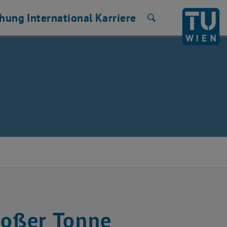
chung
International
Karriere
Suche
roßer Tonne