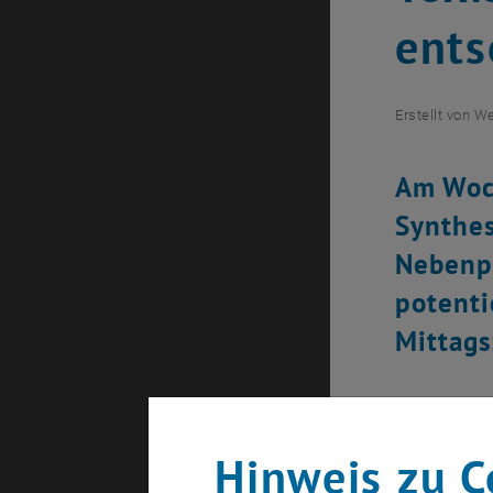
ents
Erstellt von
We
Am Woch
Synthe
Nebenpr
potenti
Mittags
Hinweis zu C