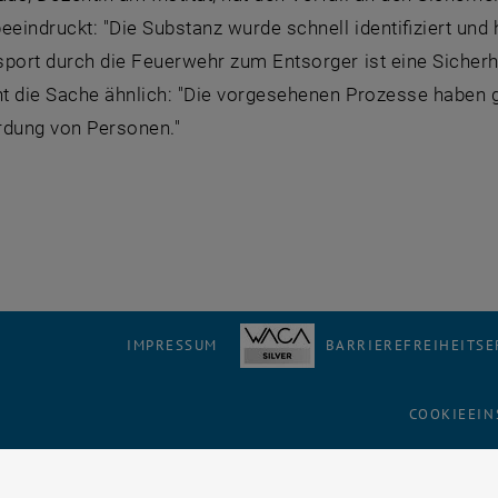
eeindruckt: "Die Substanz wurde schnell identifiziert un
sport durch die Feuerwehr zum Entsorger ist eine Siche
ht die Sache ähnlich: "Die vorgesehenen Prozesse haben g
rdung von Personen."
IMPRESSUM
BARRIEREFREIHEITS
COOKIEEIN