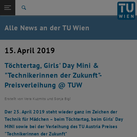
Studium
Seitennavigation öffnen
TU Login
Forschung
Suche
International
Quicklinks
Alle News an der TU Wien
Quicklinks-Menü umschalten
Karriere
Zur 1. Menü Ebene
Alle News
15. April 2019
Zurück zur letzten Ebene:
TU Wien Startseite
Zurück: Subseiten von TU Wien Startseite auflisten
Töchtertag, Girls' Day Mini &
Übersicht
"Technikerinnen der Zukunft"-
Preisverleihung @ TUW
Erstellt von
Vera Kuzmits und Sonja Bigl
Der 25. April 2019 steht wieder ganz im Zeichen der
Technik für Mädchen – beim Töchtertag, beim Girls' Day
MINI sowie bei der Verleihung des TU Austria Preises
"Technikerinnen der Zukunft"