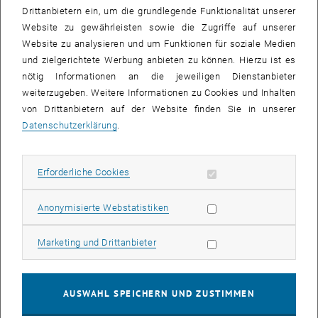
Drittanbietern ein, um die grundlegende Funktionalität unserer
verschiedene Workshops an:
Website zu gewährleisten sowie die Zugriffe auf unserer
„Das streng geheime Innenleben der Laptops“
Website zu analysieren und um Funktionen für soziale Medien
„Mathematik ist bunt“
und zielgerichtete Werbung anbieten zu können. Hierzu ist es
nötig Informationen an die jeweiligen Dienstanbieter
Nähere Informationen zum Girls' Day Mini:
weiterzugeben. Weitere Informationen zu Cookies und Inhalten
www.frauen-familien-jugend.bka.gv.at/frauen/gleichstellung-
von Drittanbietern auf der Website finden Sie in unserer
, öffnet eine externe URL in
arbeitsmarkt/girls-day-girls-day-mini.html
Datenschutzerklärung
.
Ansprechpersonen für den Töchtertag und Girls' Day Mini:
Erforderliche Cookies zulassen
Erforderliche Cookies
Vera Kuzmits und Sonja Bigl:
vereinbarkeit
@
tuwien.ac.at
Büro TU Kids & Care, Personalentwicklung 068
Statistik Cookies zulassen
Anonymisierte Webstatistiken
, öffnet eine externe URL in einem neuen F
http://www.tuwien.ac.at/vbk
Marketing Cookies zulassen
Marketing und Drittanbieter
Preisverleihung "Technikerinnen der Zukunft" der TU
AUSWAHL SPEICHERN UND ZUSTIMMEN
Austria
Der 25. April ist auch für alle, die beim TU Austria Preis