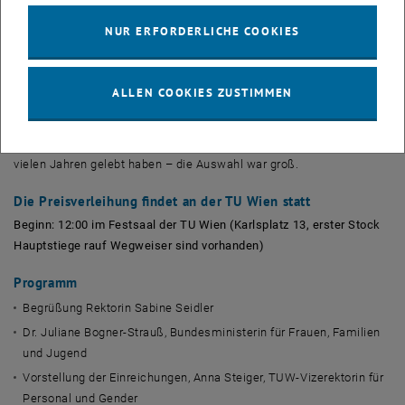
"Technikerinnen der Zukunft" teilgenommen und Beiträge
NUR ERFORDERLICHE COOKIES
eingereicht haben, in denen sie sich mit der Welt der Technik
auseinandersetzten, ein besonderer Tag. Für den TU Austria Preis
2019 Technikerinnen der Zukunft haben sich Schülerinnen der 9. bis
ALLEN COOKIES ZUSTIMMEN
13. Schulstufe mit Technikerinnen beschäftigen, die sie inspirieren:
Berühmte Technikerinnen, unbekanntere Technikerinnen,
Technikerinnen aus der eigenen Familie, Technikerinnen, die vor
vielen Jahren gelebt haben – die Auswahl war groß.
Die Preisverleihung findet an der TU Wien statt
Beginn: 12:00 im Festsaal der TU Wien (Karlsplatz 13, erster Stock
Hauptstiege rauf Wegweiser sind vorhanden)
Programm
Begrüßung Rektorin Sabine Seidler
Dr. Juliane Bogner-Strauß, Bundesministerin für Frauen, Familien
und Jugend
Vorstellung der Einreichungen, Anna Steiger, TUW-Vizerektorin für
Personal und Gender