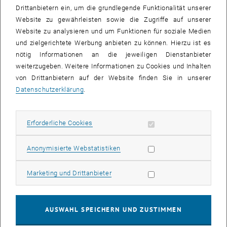
Drittanbietern ein, um die grundlegende Funktionalität unserer
Website zu gewährleisten sowie die Zugriffe auf unserer
Website zu analysieren und um Funktionen für soziale Medien
und zielgerichtete Werbung anbieten zu können. Hierzu ist es
nötig Informationen an die jeweiligen Dienstanbieter
weiterzugeben. Weitere Informationen zu Cookies und Inhalten
von Drittanbietern auf der Website finden Sie in unserer
Datenschutzerklärung
.
Erforderliche Cookies zulassen
Erforderliche Cookies
Bild v
Richtiges Staubsaugen schont Ihren Rücken
Statistik Cookies zulassen
Anonymisierte Webstatistiken
Richtiges Staubsaugen schont Ihren Rücken
Richtiges Staubsaugen schont Ihren Rücken
Marketing Cookies zulassen
Marketing und Drittanbieter
Schonen Sie Ihren Rücken mit dem Tipp der Woche (
<link http:
www.tuwien.ac.at dle personalentwicklung angebot
AUSWAHL SPEICHERN UND ZUSTIMMEN
betriebliche_gesundheitsfoerderung