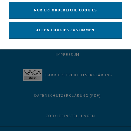
tipp_der_woche_gesundheit_fuer_zwischendurch _blank
link_intern>Login Intranet - rechte Spalte
)
NUR ERFORDERLICHE COOKIES
ALLEN COOKIES ZUSTIMMEN
IMPRESSUM
BARRIEREFREIHEITSERKLÄRUNG
DATENSCHUTZERKLÄRUNG (PDF)
COOKIEEINSTELLUNGEN
Facebook
LinkedIn
YouTube
Instagram
Bluesky