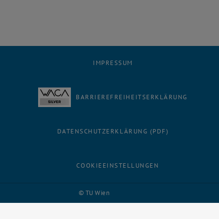
IMPRESSUM
BARRIEREFREIHEITSERKLÄRUNG
DATENSCHUTZERKLÄRUNG (PDF)
COOKIEEINSTELLUNGEN
Facebook
LinkedIn
YouTube
Instagram
Bluesky
© TU Wien
# 116210