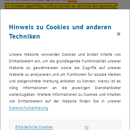
w="window.open('http://info.zv.tuwien.ac.at/histu-bin/person.pl?
id=14742&amp;c=1&amp;l=1',">Harmen R. van As
) werden seit
Dezember 1998, die von der <link http: www.mobilkom.at
Hinweis zu Cookies und anderen
_blank>Mobilkom durchgeführten Qualitätsmessungen, geprüft und
×
ausgewertet. Im folgenden wird eine Beschreibung des
Techniken
Messverfahrens gegeben.
Das Messgerät
Unsere Website verwendet Cookies und bindet Inhalte von
Verwendet wird das Qvoice-Gerät (siehe Foto 1) von <link http:
Drittanbietern ein, um die grundlegende Funktionalität unserer
www.ascom.com _blank>Ascom. An das Gerät können bis zu sechs
Website zu gewährleisten sowie die Zugriffe auf unserer
mobile Endgeräte angeschlossen werden. Bei den Messungen
Website zu analysieren und um Funktionen für soziale Medien
wurde das Gerät im Fahrzeug montiert und für jedes Mobilfunknetz
und zielgerichtete Werbung anbieten zu können. Hierzu ist es
jeweils ein <link http: www.sagem.com _blank>Sagem OT75
nötig Informationen an die jeweiligen Dienstanbieter
Endgerät angeschlossen.
weiterzugeben. Weitere Informationen zu Cookies und Inhalten
von Drittanbietern auf der Website finden Sie in unserer
Das Messfahrzeug
Datenschutzerklärung
.
Das Messgerät bzw. die Endgeräte sind über einen Koppler an einer
gemeinsamen Antenne angeschlossen, die sich auf dem Dach in
der Mitte des Fahrzeugs (siehe Foto 2) befindet. Nach Messungen,
Erforderliche Cookies zulassen
Erforderliche Cookies