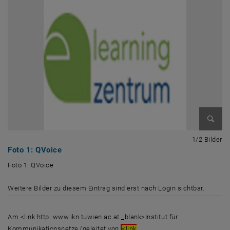
Bild v
1 
1/2 Bilder
Foto 1: QVoice
Foto 1: QVoice
Foto 1: QVoice
Weitere Bilder zu diesem Eintrag sind erst nach Login sichtbar.
Am <link http: www.ikn.tuwien.ac.at _blank>Institut für
Kommunikationsnetze (geleitet von
<link