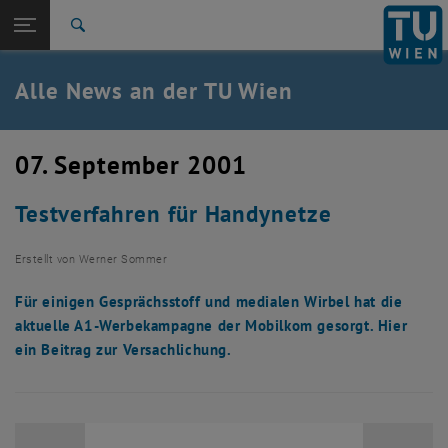
Studium
Seitennavigation öffnen
TU Login
Forschung
Suche
International
Quicklinks
Alle News an der TU Wien
Quicklinks-Menü umschalten
Karriere
Zur 1. Menü Ebene
Alle News
07. September 2001
Zurück zur letzten Ebene:
TU Wien Startseite
Zurück: Subseiten von TU Wien Startseite auflisten
Testverfahren für Handynetze
Übersicht
Erstellt von
Werner Sommer
Für einigen Gesprächsstoff und medialen Wirbel hat die
aktuelle A1-Werbekampagne der Mobilkom gesorgt. Hier
ein Beitrag zur Versachlichung.