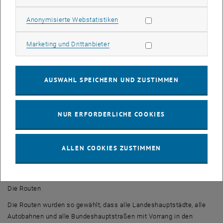
durchgeführt im <link http: www.seibersdorf.at
_blank>Forschungszentrum Seibersdorf, ist dies die optimale
Statistik Cookies zulassen
Anonymisierte Webstatistiken
Ausführung.
Die Einstellungen
Marketing Cookies zulassen
Marketing und Drittanbieter
Sobald die Messung gestartet wird, versuchen die Endgeräte über
das jeweilige Mobilfunknetz eine Verbindung zu einer bestimmten
AUSWAHL SPEICHERN UND ZUSTIMMEN
ISDN Nummer im Festnetz aufzubauen. Dabei hat jedes Endgerät
eine eigene ISDN Nummer, wobei alle vier ISDN Nummern sich im
selben Amt befinden. Bei zustandegekommenen Verbindung werden
NUR ERFORDERLICHE COOKIES
zwei Minuten lang Sprachsequenzen von jeweils fünf Sekunden
gesendet und empfangen. Die Sprachsequenzen werden im Fünf-
Sekunden-Takt geschickt. Danach folgt eine Pause von 30 Sekunden
ALLEN COOKIES ZUSTIMMEN
und ein neuer Verbindungsaufbau. Dies wiederholt sich bis zum
Zeitpunkt des Abbruchs. Der Abbruch ist bedingt mit dem Ende der
Route.
Die Routen
Die Routen wurden so gewählt, dass alle Landeshauptstädte, alle
Autobahnen und alle Bundeshauptstraßen mit Vorrang in den