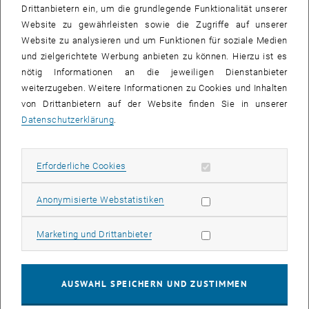
Drittanbietern ein, um die grundlegende Funktionalität unserer
Website zu gewährleisten sowie die Zugriffe auf unserer
Website zu analysieren und um Funktionen für soziale Medien
und zielgerichtete Werbung anbieten zu können. Hierzu ist es
nötig Informationen an die jeweiligen Dienstanbieter
weiterzugeben. Weitere Informationen zu Cookies und Inhalten
von Drittanbietern auf der Website finden Sie in unserer
Datenschutzerklärung
.
Bild v
Erforderliche Cookies zulassen
Erforderliche Cookies
IAESTE Vienna lädt am 8. November 2023 von 10:00 bis 16:00 Uhr
zur Karrieremesse Teconomy ins Freihaus der TU Wien.
Statistik Cookies zulassen
Anonymisierte Webstatistiken
Auf Studierende und Absolvent_innen der Fachrichtungen Technik
und Naturwissenschaften wartet ein spannendes Programm unter
Marketing Cookies zulassen
Marketing und Drittanbieter
anderem mit
über 90 verschiedenen Firmen vor Ort
AUSWAHL SPEICHERN UND ZUSTIMMEN
CV-Checks
gratis Bewerbungsfotos