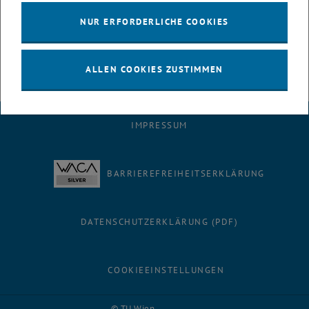
Jobangebote
NUR ERFORDERLICHE COOKIES
, öffnet eine ext
https://www.iaeste.at/studierende/teconomy/vienna/
ALLEN COOKIES ZUSTIMMEN
IMPRESSUM
BARRIEREFREIHEITSERKLÄRUNG
DATENSCHUTZERKLÄRUNG (PDF)
COOKIEEINSTELLUNGEN
Facebook
LinkedIn
YouTube
Instagram
Bluesky
© TU Wien
# 116210