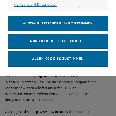
Marketing Cookies zulassen
_blank>European Conference on Educational Robotics) im
Marketing und Drittanbieter
April 2012 vor. Highlight wird der Abschlusswettbewerb, in
dem die Roboter der Teams gegeneinander antreten und bei
dem es wissenschaftliche Vorträge von und für SchülerInnen
AUSWAHL SPEICHERN UND ZUSTIMMEN
geben wird. Anna Steiger, Vizerektorin für Personal und
Gender der TU Wien, zeigte sich bei ihrem Besuch des
Workshops begeistert über den Eifer, mit dem die
NUR ERFORDERLICHE COOKIES
TeilnehmerInnen an den Projekten arbeiten.
ALLEN COOKIES ZUSTIMMEN
Weiterer Baustein in der Frauenförderung sind diverse
Mentoring-Programme.
<link http: www.tuwien.ac.at dle
koostelle mentoring allgemein_zu_tumentoring
_blank>TU!MentorING
z.B. ist ein Mentoring Programm für
Nachwuchswissenschafterinnen der TU Wien.
Professorinnen und Professoren werden MentorInnen für
Kleingruppen von 3 – 4 Mentees.
Das Projekt
<link http: www.tuwien.ac.at dle koostelle