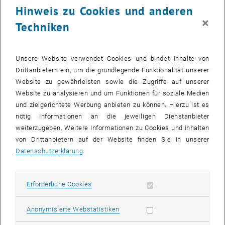
Da sich neben der TU Wien noch zahlreiche weitere
Hinweis zu Cookies und anderen
Kooperationspartner präsentieren, haben die zukünftige
×
Techniken
Studentinnen hier einen kompakten Überblick zu technisch-
naturwissenschaftlichen Ausbildungs- und
Karrieremöglichkeiten.
Unsere Website verwendet Cookies und bindet Inhalte von
Knapp 200 junge Frauen haben das Angebot heuer genutzt
Drittanbietern ein, um die grundlegende Funktionalität unserer
und sich einen Live-Eindruck in Workshops aller Fakultäten
Website zu gewährleisten sowie die Zugriffe auf unserer
verschafft. Vielen Dank nochmals an alle Beteiligten, die
Website zu analysieren und um Funktionen für soziale Medien
durch ihr Engagement helfen ein realistisches Studienbild zu
und zielgerichtete Werbung anbieten zu können. Hierzu ist es
vermitteln und potentielle Kandidatinnen zusätzlich
nötig Informationen an die jeweiligen Dienstanbieter
motivieren.
weiterzugeben. Weitere Informationen zu Cookies und Inhalten
von Drittanbietern auf der Website finden Sie in unserer
Ein weiteres, sehr engagiertes Projekt, um SchülerInnen für
Datenschutzerklärung
.
den Bereich Technik zu begeistern, hatte seinen Auftakt am
27. und 28. Jänner 2012: Die
Botball-Workshops
, welche aus
dem Sparkling-Science Projekt DISBOTICS entstanden sind.
Erforderliche Cookies zulassen
Erforderliche Cookies
Hier werden Einblicke in die Robotik geboten, es wird
geschraubt und programmiert. 18 teils internationale Teams,
Statistik Cookies zulassen
Anonymisierte Webstatistiken
darunter auch reine Mädchenteams, bereiten sich auf die
ECER-Konferenz (<link http: ecer12.tgm.ac.at