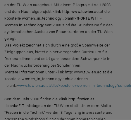
an der TU Wien ausgebaut. Mit einem Pilotprojekt seit 2003
und dem Nachfolgeprojekt
<link http: www.tuwien.ac.at dle
koostelle women_in_technology _blank>fFORTE WIT –
Women in Technology
seit 2008 sind die Grundsteine für den
systematischen Ausbau von Frauenkarrieren an der TU Wien
gelegt.
Das Projekt zeichnet sich durch eine große Spannweite der
Zielgruppen aus, bietet ein hervorragendes Curriculum für
Doktorandinnen und setzt ganz besondere Schwerpunkte in
der Nachwuchsförderung bei Schülerinnen.
Weitere Informationen unter <link http: www.tuwien.ac.at dle
koostelle women_in_technology schuelerinnen
_blank>
www.tuwien.ac.at/dle/koostelle/women_in_technology/schuel
Seit dem Jahr 2000 finden die
<link http: fitwien.at
_blank>FIT Infotage
an der TU Wien statt. Unter dem Motto
"Frauen in die Technik"
werden 3 Tage lang interessante und
praxisnahe Workshops für Schülerinnen höherer Schulen
angeboten.