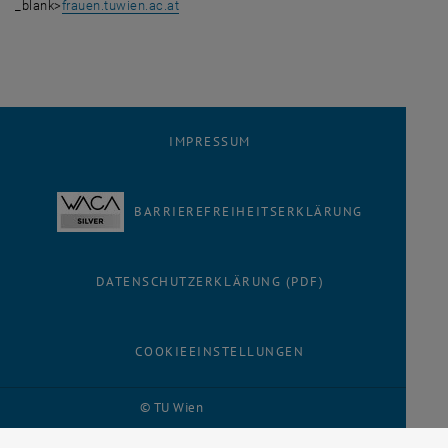
_blank>
frauen.tuwien.ac.at
IMPRESSUM
BARRIEREFREIHEITSERKLÄRUNG
DATENSCHUTZERKLÄRUNG (PDF)
COOKIEEINSTELLUNGEN
© TU Wien
# 116210