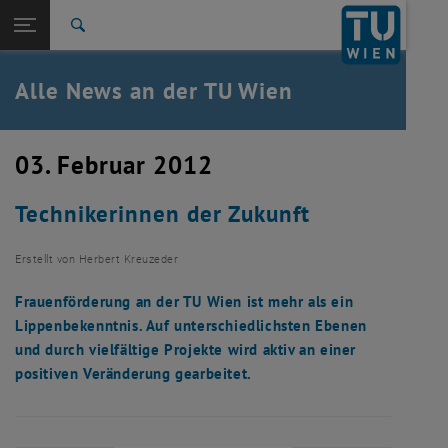
Studium
Seitennavigation öffnen
TU Login
Forschung
Suche
International
Quicklinks
Alle News an der TU Wien
Quicklinks-Menü umschalten
Karriere
Zur 1. Menü Ebene
Alle News
03. Februar 2012
Zurück zur letzten Ebene:
TU Wien Startseite
Zurück: Subseiten von TU Wien Startseite auflisten
Technikerinnen der Zukunft
Übersicht
Erstellt von
Herbert Kreuzeder
Frauenförderung an der TU Wien ist mehr als ein
Lippenbekenntnis. Auf unterschiedlichsten Ebenen
und durch vielfältige Projekte wird aktiv an einer
positiven Veränderung gearbeitet.