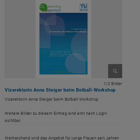
Bild vergrößer
1 von 2 B
1/2 Bilder
Vizerektorin Anna Steiger beim Botball-Workshop
Vizerektorin Anna Steiger beim Botball-Workshop
Vizerektorin Anna Steiger beim Botball-Workshop
Weitere Bilder zu diesem Eintrag sind erst nach Login
sichtbar.
Weitreichend wird das Angebot für junge Frauen seit Jahren