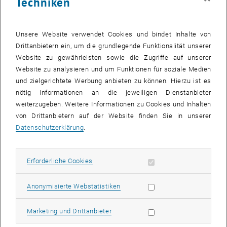
Techniken
TUW-Informationsseiten und Websites der zentralen Services
restrukturiert und inhaltlich adaptiert. Der Fokus gilt den
Nutzer_innen, eine Inhaltslogik im Seitenaufbau ersetzt deshalb die
Unsere Website verwendet Cookies und bindet Inhalte von
bisherige Organisationslogik. Dadurch wird es Besucher_innen
Drittanbietern ein, um die grundlegende Funktionalität unserer
erleichtert den Weg zu gesuchten Informationen zu finden, auch
Website zu gewährleisten sowie die Zugriffe auf unserer
wenn der organisatorische Aufbau der Universität nicht bekannt ist.
Website zu analysieren und um Funktionen für soziale Medien
und zielgerichtete Werbung anbieten zu können. Hierzu ist es
Wie bei jedem Umzug wurde die Gelegenheit genutzt um
nötig Informationen an die jeweiligen Dienstanbieter
aufzuräumen und Neues anzuschaffen. Neu im Inventar der TUW-
weiterzugeben. Weitere Informationen zu Cookies und Inhalten
Website sind ein interner Bereich für Mitarbeiter_innen, sowie eine
von Drittanbietern auf der Website finden Sie in unserer
TUW-gehostete Suchmaschine, die neben der Website selbst
Datenschutzerklärung
.
verschiedene Datenbanksysteme wie TISS oder die Forschungs-
bzw. Publikationsdatenbank durchsucht. Das Aufräumen
verschlankte die Gesamtseite von über 6.800 Einzelseiten auf knapp
Erforderliche Cookies zulassen
Erforderliche Cookies
2.400 Seiten.
Mit Go-Live wird sich auch die Hauptdomain ändern: tuwien.at wird
Statistik Cookies zulassen
Anonymisierte Webstatistiken
zur neuen Haupt-URL, die bekannte tuwien.ac.at bleibt dabei
bestehen und zeigt auf die neue URL. E-Mailadressen sind vorerst
Marketing Cookies zulassen
Marketing und Drittanbieter
nicht betroffen und werden in einem Folgeprojekt behandelt.