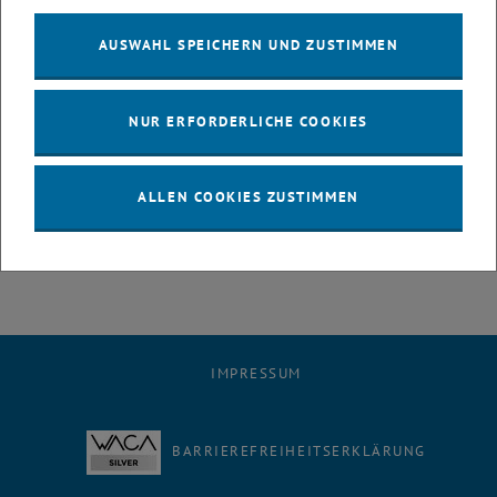
Weiter geht's mit
…
AUSWAHL SPEICHERN UND ZUSTIMMEN
Mit dem Go-Live ist der erste große Schritt geschafft und damit der
Auftakt für die weitere Online-Reise erfolgt. In den kommenden
Phasen werden weitere Organisationseinheiten ins neue System
NUR ERFORDERLICHE COOKIES
geholt, weiter an Inhalten und Funktionalitäten gefeilt und der
Ausbau der englischen Version vorangetrieben.
Feedback zur Website ist unter
relaunch
@
tuwien.ac.at
willkommen.
ALLEN COOKIES ZUSTIMMEN
IMPRESSUM
BARRIEREFREIHEITSERKLÄRUNG