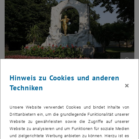
Bild v
© C. Stadler/Bwag
Hinweis zu Cookies und anderen
1 
1/2 Bilder
×
Techniken
Johann und Josef Strauss studierten vor ihrer internationalen
Unsere Website verwendet Cookies und bindet Inhalte von
Musikkarriere am „k.k. Polytechnischen Institut“, der
Drittanbietern ein, um die grundlegende Funktionalität unserer
Gründungsinstitution der TU Wien aus dem Jahr 1815. Anlässlich
Website zu gewährleisten sowie die Zugriffe auf unserer
des 200. Geburtstags von Johann Strauss veranstaltet das
TU
Website zu analysieren und um Funktionen für soziale Medien
, öffnet eine externe URL in einem neuen Fenster
Orchester
in Kooperation mit dem Bezirksmuseum Wieden zwei
und zielgerichtete Werbung anbieten zu können. Hierzu ist es
, öff
Kammermusikkonzerte unter dem Motto
"Walzer auf der Wieden"
.