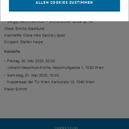
ALLEN COOKIES ZUSTIMMEN
Bernhard Crusell –
Introduction et Air Suédois
für Klarinette und
Orchester
Sergej Rachmaninow – Sinfonische Tänze op. 45
Oboe: Emilie Wästlund
Klarinette: Clara Inés García López
Dirigent: Stefan Karpe
Konzerte
:
Freitag, 30. Mai 2025, 20:00
Johann-Nepomuk-Kirche, Nepomukgasse 1, 1020 Wien
Samstag, 31. Mai 2025, 16:00
Kuppelsaal der TU Wien, Karlsplatz 13, 1040 Wien
Freier Eintritt
IMPRESSUM