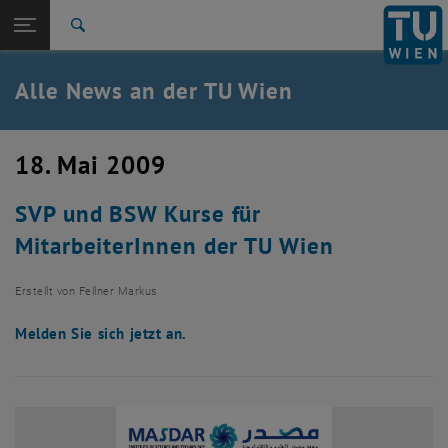
Studium
Seitennavigation öffnen
TU Login
Forschung
Suche
International
Quicklinks
Alle News an der TU Wien
Quicklinks-Menü umschalten
Karriere
Zur 1. Menü Ebene
Alle News
18. Mai 2009
Zurück zur letzten Ebene:
TU Wien Startseite
Zurück: Subseiten von TU Wien Startseite auflisten
SVP und BSW Kurse für
Übersicht
MitarbeiterInnen der TU Wien
Erstellt von
Fellner Markus
Melden Sie sich jetzt an.