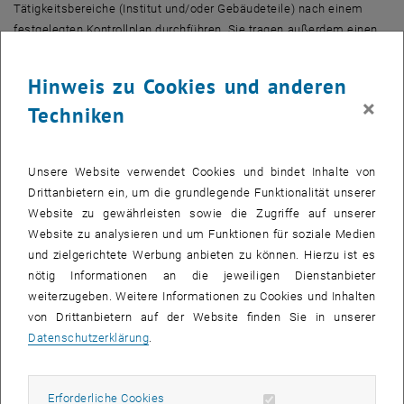
Tätigkeitsbereiche (Institut und/oder Gebäudeteile) nach einem
festgelegten Kontrollplan durchführen. Sie tragen außerdem einen
wesentlichen Teil zum reibungslosen Ablauf von Evakuierungen in
Notfällen bei und werden daher in hohem Maße in die Organisation
Hinweis zu Cookies und anderen
und Durchführung von Evakuierungsübungen eingebunden.
×
Techniken
Sicherheitsvertrauenspersonen sind MitarbeiterInnen, die die
ArbeitnehmerInnen in ihrem Wirkungsbereich in Fragen des
ArbeitnehmerInnenschutzes beraten und vor allem die Interessen
Unsere Website verwendet Cookies und bindet Inhalte von
der ArbeitnehmerInnen gegenüber dem Arbeitgeber vertreten sollen.
Drittanbietern ein, um die grundlegende Funktionalität unserer
Hierzu sind sie insbesondere berechtigt, sämtliche Informationen,
Website zu gewährleisten sowie die Zugriffe auf unserer
Sachverhalte und Unterlagen zum Thema Arbeitnehmerschutz zu
Website zu analysieren und um Funktionen für soziale Medien
sichten, zu bewerten und allfällige Mängel aufzuzeigen.
und zielgerichtete Werbung anbieten zu können. Hierzu ist es
nötig Informationen an die jeweiligen Dienstanbieter
Sicherheitsvertrauenspersonen
werden auf die Dauer von vier
weiterzugeben. Weitere Informationen zu Cookies und Inhalten
Jahren vom Arbeitgeber ehrenamtlich ernannt. Die Ernennung darf
von Drittanbietern auf der Website finden Sie in unserer
selbstverständlich nicht gegen den Willen der zu ernennenden
Datenschutzerklärung
.
Person oder der übrigen ArbeitnehmerInnen erfolgen. Im Gegenteil:
Die Zustimmung der Arbeitnehmervertretungen ist ein
Ernennungserfordernis. Sicherheitsvertrauenspersonen sind
Erforderliche Cookies zulassen
Erforderliche Cookies
außerdem in der Ausübung ihrer Funktion nicht an Weisungen