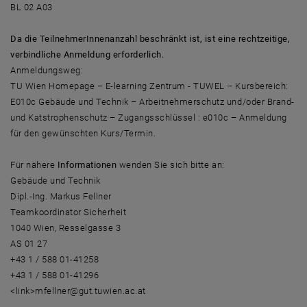
BL 02 A03
Da die TeilnehmerInnenanzahl beschränkt ist, ist eine rechtzeitige,
verbindliche Anmeldung erforderlich.
Anmeldungsweg:
TU Wien Homepage – E-learning Zentrum - TUWEL – Kursbereich:
E010c Gebäude und Technik – Arbeitnehmerschutz und/oder Brand-
und Katstrophenschutz – Zugangsschlüssel : e010c – Anmeldung
für den gewünschten Kurs/Termin.
Für nähere
Informationen
wenden Sie sich bitte an:
Gebäude und Technik
Dipl.-Ing. Markus Fellner
Teamkoordinator Sicherheit
1040 Wien, Resselgasse 3
AS 01 27
+43 1 / 588 01-41258
+43 1 / 588 01-41296
<link>mfellner@gut.tuwien.ac.at