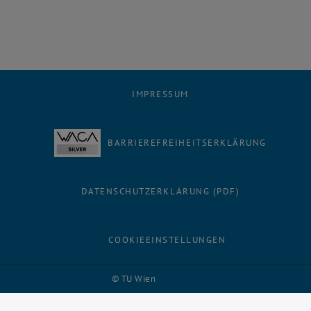
IMPRESSUM
BARRIEREFREIHEITSERKLÄRUNG
DATENSCHUTZERKLÄRUNG (PDF)
COOKIEEINSTELLUNGEN
Facebook
LinkedIn
YouTube
Instagram
Bluesky
© TU Wien
# 116210