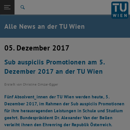
Studium
Seitennavigation öffnen
TU Login
Forschung
Suche
International
Quicklinks
Alle News an der TU Wien
Quicklinks-Menü umschalten
Karriere
Zur 1. Menü Ebene
Alle News
05. Dezember 2017
Zurück zur letzten Ebene:
TU Wien Startseite
Zurück: Subseiten von TU Wien Startseite auflisten
Sub auspiciis Promotionen am 5.
Übersicht
Dezember 2017 an der TU Wien
Erstellt von
Christine Cimzar-Egger
Fünf Absolvent_innen der TU Wien werden heute, 5.
Dezember 2017, im Rahmen der Sub auspiciis Promotionen
für ihre herausragenden Leistungen in Schule und Studium
geehrt. Bundespräsident Dr. Alexander Van der Bellen
verleiht ihnen den Ehrenring der Republik Österreich.