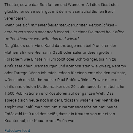
Theater, sowie das Schifahren und Wandern. All dies lässt sich
glücklicherweise sehr gut mit dem wissenschaftlichen Beruf
vereinbaren.
Wenn Sie sich mit einer bekannten/berühmten Persönlichkeit -
bereits verstorben oder noch lebend - zu einer Plauderei bei Kaffee
treffen könnten: wer wäre das und wieso?
Da gäbe es sehr viele Kandidaten, begonnen bei Pionieren der
Mathematik wie Riemann, Gauß oder Euler, anderen großen
Forschern wie Einstein, Humboldt oder Schrödinger, bis hin zu
einflussreichen Dramaturgen und Komponisten wie Zweig, Nestroy
oder Tárrega. Wenn ich mich jedoch für einen entscheiden müsste,
würde ich den Mathematiker Paul Erdős wählen. Er war einer der
einflussreichsten Mathematiker des 20. Jahrhunderts mit beinahe
1.500 Publikationen und Koautoren auf der ganzen Welt. Das
spiegelt sich heute noch in der Erdőszahl wider, einer Metrik die
angibt wie "nah" man mit ihm zusammengearbeitet hat. Meine
Erdőszahl ist 3 und das heißt, dass ein Koautor von mir einen
Koautor hat, der Koautor von Erdős war.
, öffnet eine externe URL in einem neuen Fenster
Fotodownload