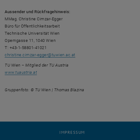
Aussender und Rückfragehinweis:
MMag. Christine Cimzar-Egger
Büro für Öffentlichkeitsarbeit
Technische Universität Wien
Operngasse 11, 1040 Wien
T: +43-1-58801-41021
christine.cimzar-egger
@
tuwien.ac.at
TU Wien – Mitglied der TU Austria
, öffnet eine externe URL in einem neuen Fenster
www.tuaustria.at
Gruppenfoto: © TU Wien | Thomas Blazina
IMPRESSUM