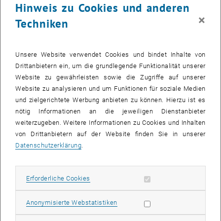
sind, unsere heutige Zeit und unser Leben im vereinten Europa und
Hinweis zu Cookies und anderen
in der Welt zu verstehen.
×
Techniken
Wenn Sie sich mit einer bekannten/berühmte Persönlichkeit - bereits
verstorben oder noch lebend - zu einer Plauderei bei Kaffee treffen
könnten: wer wäre das und wieso?
Unsere Website verwendet Cookies und bindet Inhalte von
Die Person mit der ich mich gerne treffen würden ist vielleicht in
Drittanbietern ein, um die grundlegende Funktionalität unserer
einer breiten Öffentlichkeit nicht bekannt, sollte es aber werden:
Website zu gewährleisten sowie die Zugriffe auf unserer
Richard Coudenhove-Kalergi. In Japan als Sohn eines
Website zu analysieren und um Funktionen für soziale Medien
österreichischen Diplomaten aufgewachsen, war er schon früh ein
und zielgerichtete Werbung anbieten zu können. Hierzu ist es
Vordenker der europäischen Einigung. Seine Ideen teilten nicht nur
nötig Informationen an die jeweiligen Dienstanbieter
Politiker wie Aristide Briand und Konrad Adenauer, sondern auch
weiterzugeben. Weitere Informationen zu Cookies und Inhalten
Persönlichkeiten wie Albert Einstein und Thomas Mann. Es wäre
von Drittanbietern auf der Website finden Sie in unserer
sehr interessant, wie er die heutige Situation der Welt einschätzt
Datenschutzerklärung
.
und wie sehr er seine damals revolutionären Ideen verwirklicht
sieht.
Erforderliche Cookies zulassen
Erforderliche Cookies
Thomas Schäfer
besuchte das Piaristengymnasium in Krems, bevor
er an die HTBLuVA St. Pölten wechselte, wo er auch maturierte.
Statistik Cookies zulassen
Anonymisierte Webstatistiken
Anschließend begann er sein Bachelorstudium der Technischen