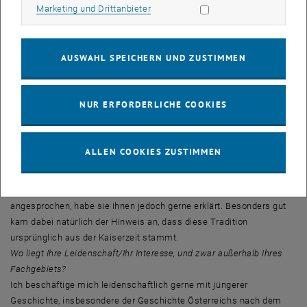
Physik an der Technischen Universität Wien, das er auch erfolgreich
Marketing Cookies zulassen
Marketing und Drittanbieter
abschloss. Während seines Masterstudiums der Technischen
Physik an der TU Wien absolvierte er einen Sommer als CERN
Summer Student in Genf. Während der Arbeit an seiner Dissertation
AUSWAHL SPEICHERN UND ZUSTIMMEN
arbeitete Thomas Schäfer als Projektassistent am Institut für
Festkörperphysik der TU Wien.
NUR ERFORDERLICHE COOKIES
Wie hat Ihr direktes Umfeld auf die sub auspiciis-Promotion reagiert?
Mussten Sie erst erklären, was das genau ist?
Meine Familie, insbesondere meine Mutter, hat sich sehr über diese
ALLEN COOKIES ZUSTIMMEN
Auszeichnung gefreut und den meisten meiner österreichischen
Freunde und Bekannten war diese Art der Promotion bekannt.
Allerdings wurde ich oft von gebürtigen Nichtösterreichern auf diese
angesprochen, habe sie ihnen jedoch gerne erklärt. Besonders gut
kam dabei natürlich der Hinweis an, dass diese Tradition
ursprünglich aus der Kaiserzeit stammt.
Wo liegt Ihre Leidenschaft/Ihr Interesse, und zwar außerhalb Ihres
Fachgebiets?
Ich beschäftige mich leidenschaftlich gerne mit jüngerer
Geschichte, insbesondere der Geschichte Österreichs nach dem