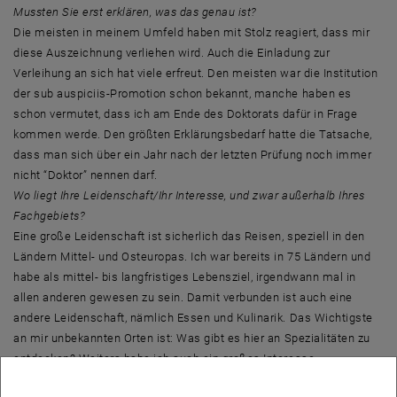
Mussten Sie erst erklären, was das genau ist?
Die meisten in meinem Umfeld haben mit Stolz reagiert, dass mir
diese Auszeichnung verliehen wird. Auch die Einladung zur
Verleihung an sich hat viele erfreut. Den meisten war die Institution
der sub auspiciis-Promotion schon bekannt, manche haben es
schon vermutet, dass ich am Ende des Doktorats dafür in Frage
kommen werde. Den größten Erklärungsbedarf hatte die Tatsache,
dass man sich über ein Jahr nach der letzten Prüfung noch immer
nicht “Doktor” nennen darf.
Wo liegt Ihre Leidenschaft/Ihr Interesse, und zwar außerhalb Ihres
Fachgebiets?
Eine große Leidenschaft ist sicherlich das Reisen, speziell in den
Ländern Mittel- und Osteuropas. Ich war bereits in 75 Ländern und
habe als mittel- bis langfristiges Lebensziel, irgendwann mal in
allen anderen gewesen zu sein. Damit verbunden ist auch eine
andere Leidenschaft, nämlich Essen und Kulinarik. Das Wichtigste
an mir unbekannten Orten ist: Was gibt es hier an Spezialitäten zu
entdecken? Weiters habe ich auch ein großes Interesse
Zeitgeschichte und Fremdsprachen, die beides wichtige Elemente