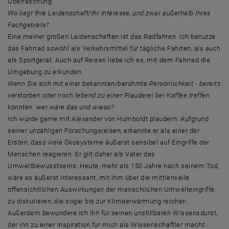
Überraschung.
Wo liegt Ihre Leidenschaft/Ihr Interesse, und zwar außerhalb Ihres
Fachgebiets?
Eine meiner großen Leidenschaften ist das Radfahren. Ich benutze
das Fahrrad sowohl als Verkehrsmittel für tägliche Fahrten, als auch
als Sportgerät. Auch auf Reisen liebe ich es, mit dem Fahrrad die
Umgebung zu erkunden.
Wenn Sie sich mit einer bekannten/berühmte Persönlichkeit - bereits
verstorben oder noch lebend zu einer Plauderei bei Kaffee treffen
könnten: wer wäre das und wieso?
Ich würde gerne mit Alexander von Humboldt plaudern. Aufgrund
seiner unzähligen Forschungsreisen, erkannte er als einer der
Ersten, dass viele Ökosysteme äußerst sensibel auf Eingriffe der
Menschen reagieren. Er gilt daher als Vater des
Umweltbewusstseins. Heute, mehr als 150 Jahre nach seinem Tod,
wäre es äußerst interessant, mit ihm über die mittlerweile
offensichtlichen Auswirkungen der menschlichen Umwelteingriffe
zu diskutieren, die sogar bis zur Klimaerwärmung reichen.
Außerdem bewundere ich ihn für seinen unstillbaren Wissensdurst,
der ihn zu einer Inspiration für mich als Wissenschaftler macht.