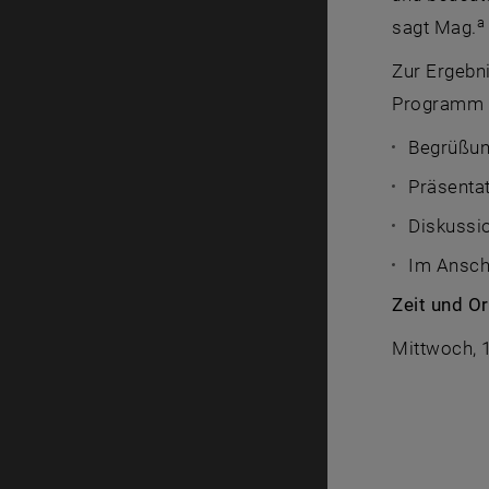
a
sagt Mag.
Zur Ergebni
Programm de
Begrüßun
Präsentat
Diskussio
Im Ansch
Zeit und Or
Mittwoch, 1