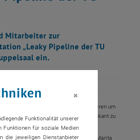
d Mitarbeiter zur
ation „Leaky Pipeline der TU
uppelsaal ein.
chniken
×
und Frauen für die Technik zu interessieren um
ls auch bei den Mitarbeiterinnen signifikant zu
ndlegende Funktionalität unserer
m Funktionen für soziale Medien
in
 die jeweiligen Dienstanbieter
disziplinären Forscherinnenteam (Dr.
Marita