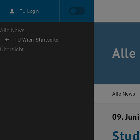
International
TU Login
Karriere
Zur 1. Menü Ebene
Alle News
Zurück zur letzten Ebene:
TU Wien Startseite
Zurück: Subseiten von TU Wien Startseite auflisten
Alle
Übersicht
Alle News
09. Jun
Stud