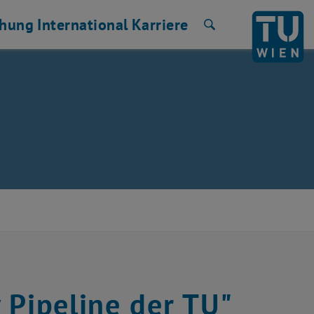
chung
International
Karriere
Suche
 Pipeline der TU"