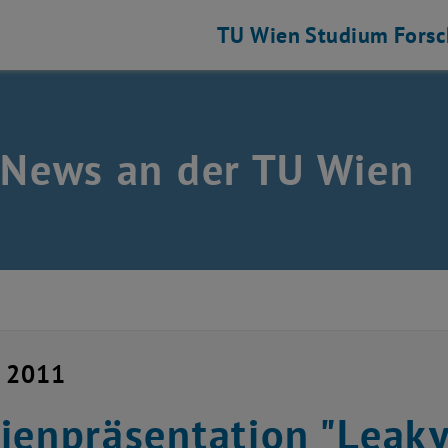
TU Wien
Studium
Fors
 News an der TU Wien
i 2011
ienpräsentation "Leaky