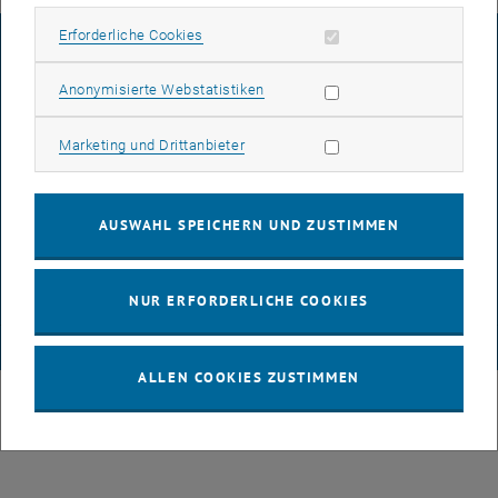
Erforderliche Cookies zulassen
Erforderliche Cookies
IMPRESSUM
Statistik Cookies zulassen
Anonymisierte Webstatistiken
BARRIEREFREIHEITSERKLÄRUNG
Marketing Cookies zulassen
Marketing und Drittanbieter
DATENSCHUTZERKLÄRUNG (PDF)
AUSWAHL SPEICHERN UND ZUSTIMMEN
COOKIEEINSTELLUNGEN
NUR ERFORDERLICHE COOKIES
© TU Wien
# 116210
ALLEN COOKIES ZUSTIMMEN