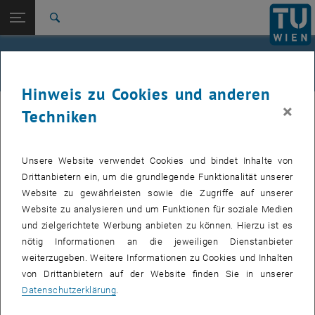
Studium
Seitennavigation öffnen
EN
TU Login
Forschung
Suche
International
Quicklinks
Alle News an der TU Wien
Quicklinks-Menü umschalten
Karriere
Hinweis zu Cookies und anderen
Zur 1. Menü Ebene
Alle News
×
24. April 2009
Techniken
Zurück zur letzten Ebene:
TU Wien Startseite
Zurück: Subseiten von TU Wien Startseite auflisten
Student Paper Award für Daniel Dietze
Übersicht
Unsere Website verwendet Cookies und bindet Inhalte von
Drittanbietern ein, um die grundlegende Funktionalität unserer
Daniel Diezte, PhD-Student an der TU-Wien, ist der
Website zu gewährleisten sowie die Zugriffe auf unserer
diesjährige Gewinner des Student Paper Award des
Website zu analysieren und um Funktionen für soziale Medien
International Workshop on Optical Terahertz Science 2009.
und zielgerichtete Werbung anbieten zu können. Hierzu ist es
Er erhielt den Preis für seine ausgezeichnete Poster
nötig Informationen an die jeweiligen Dienstanbieter
Präsentation am 9. März 2009.
weiterzugeben. Weitere Informationen zu Cookies und Inhalten
von Drittanbietern auf der Website finden Sie in unserer
Datenschutzerklärung
.