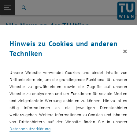
Studium
Seitennavigation öffnen
TU Login
Forschung
Suche
International
Alle News an der TU Wien
Quicklinks
Quicklinks-Menü umschalten
Karriere
01. April 2021
Hinweis zu Cookies und anderen
Zur 1. Menü Ebene
Alle News
×
Techniken
Zurück zur letzten Ebene:
TU Wien Startseite
Zurück: Subseiten von TU Wien Startseite auflisten
Störung upTUdate - Update
Übersicht
Betroffenes Service: upTUdate
Unsere Website verwendet Cookies und bindet Inhalte von
Drittanbietern ein, um die grundlegende Funktionalität unserer
Website zu gewährleisten sowie die Zugriffe auf unserer
Website zu analysieren und um Funktionen für soziale Medien
Betroffene Servicenehmer:
Mitarbeiter_iunnen
und zielgerichtete Werbung anbieten zu können. Hierzu ist es
Incident Status:
identifiziert, in Behebung
nötig Informationen an die jeweiligen Dienstanbieter
weiterzugeben. Weitere Informationen zu Cookies und Inhalten
von Drittanbietern auf der Website finden Sie in unserer
Datenschutzerklärung
.