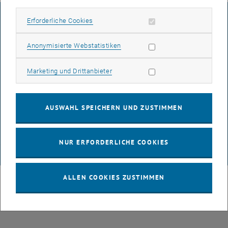
IMPRESSUM
Erforderliche Cookies zulassen
Erforderliche Cookies
Statistik Cookies zulassen
Anonymisierte Webstatistiken
BARRIEREFREIHEITSERKLÄRUNG
Marketing Cookies zulassen
Marketing und Drittanbieter
DATENSCHUTZERKLÄRUNG (PDF)
AUSWAHL SPEICHERN UND ZUSTIMMEN
COOKIEEINSTELLUNGEN
NUR ERFORDERLICHE COOKIES
© TU Wien
# 116210
ALLEN COOKIES ZUSTIMMEN