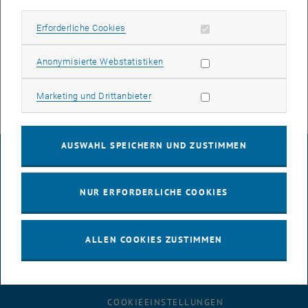
Derzeit bestehen massive Probleme mit einem defekten Stack aus
zwei Switchen, die Teile von OAEG und OA01 versorgen. An der
Erforderliche Cookies zulassen
Erforderliche Cookies
Behebung der Hardwarestörung wird gearbeitet.
Statistik Cookies zulassen
Anonymisierte Webstatistiken
Störungsmanager:
Sandra Niebergall
Marketing Cookies zulassen
Marketing und Drittanbieter
AUSWAHL SPEICHERN UND ZUSTIMMEN
IMPRESSUM
NUR ERFORDERLICHE COOKIES
BARRIEREFREIHEITSERKLÄRUNG
ALLEN COOKIES ZUSTIMMEN
DATENSCHUTZERKLÄRUNG (PDF)
COOKIEEINSTELLUNGEN