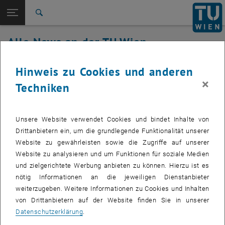
Studium
Seitennavigation öffnen
EN
TU Login
Forschung
Suche
International
Alle News an der TU Wien
Quicklinks
Quicklinks-Menü umschalten
Karriere
09. April 2021
Hinweis zu Cookies und anderen
Zur 1. Menü Ebene
Alle News
×
Techniken
Zurück zur letzten Ebene:
TU Wien Startseite
Zurück: Subseiten von TU Wien Startseite auflisten
Störung TUnet
Übersicht
Betroffenes Service: TUnet
Unsere Website verwendet Cookies und bindet Inhalte von
Drittanbietern ein, um die grundlegende Funktionalität unserer
Website zu gewährleisten sowie die Zugriffe auf unserer
Website zu analysieren und um Funktionen für soziale Medien
Indirekt betroffene Services:
Bis auf weiteres kommt es zum
und zielgerichtete Werbung anbieten zu können. Hierzu ist es
Ausfall von allen Systemen in Teilen von OAEG und OA01 (Telefon,
nötig Informationen an die jeweiligen Dienstanbieter
Computer, Zutrittssysteme, Kameras).
weiterzugeben. Weitere Informationen zu Cookies und Inhalten
Betroffene Servicenehmer:
Mitarbeiter_innen, Studierende
von Drittanbietern auf der Website finden Sie in unserer
Datenschutzerklärung
.
Incident Status:
erkannt