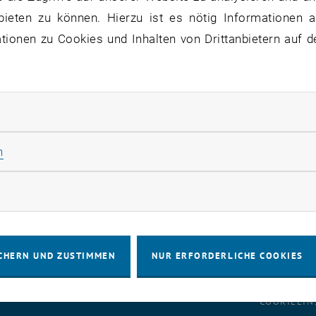
enes Service: TUdocs (OnlyOffice)
bieten zu können. Hierzu ist es nötig Informationen an
ionen zu Cookies und Inhalten von Drittanbietern auf d
 Servicenehmer:
Mitarbeiter_innen
rliche Cookies zulassen
atus:
behoben
 ist wieder in vollem Umfang verfügbar.
Statistik Cookies zulassen
n
rketing Cookies zulassen
CHERN UND ZUSTIMMEN
NUR ERFORDERLICHE COOKIES
IMPRESSUM
BARRIEREFREIHEITS
COOKIEEIN