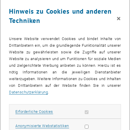
allerdings danach vom Präsidium des Klima- und
Hinweis zu Cookies und anderen
Energiefonds dramatisch verändert.
×
Techniken
Die Bilder zu diesem Eintrag sind erst nach Login sichtbar.
Unsere Website verwendet Cookies und bindet Inhalte von
Wie der Kurier vom 17. September 2010 berichtet, wurden von
Drittanbietern ein, um die grundlegende Funktionalität unserer
sechzehn ausgewählten Projekten sechs entfernt und fünf andere in
Website zu gewährleisten sowie die Zugriffe auf unserer
die Liste aufgenommen.
Website zu analysieren und um Funktionen für soziale Medien
und zielgerichtete Werbung anbieten zu können. Hierzu ist es
Nicht nur bei den ExpertInnen der Jury, sondern auch bei heimischen
nötig Informationen an die jeweiligen Dienstanbieter
WissenschafterInnen ruft diese Vorgehensweise Befremden hervor.
weiterzugeben. Weitere Informationen zu Cookies und Inhalten
Die Technische Universität Wien bekennt sich zum freien
von Drittanbietern auf der Website finden Sie in unserer
Wettbewerb der besten Ideen. Forschungsmittel in Wettbewerben
Datenschutzerklärung
.
erringen zu müssen ist keine lästige Hürde, sondern ein Teil der
Qualitätssicherung in der Forschung. Diese Qualitätssicherung ist
allerdings nur dann gegeben, wenn ein solcher Wettbewerb auch
Erforderliche Cookies zulassen
Erforderliche Cookies
tatsächlich nach den vorher definierten Regeln abläuft. Durch
nachträgliche Intervention die nach festgelegten Regeln getroffene
Statistik Cookies zulassen
Anonymisierte Webstatistiken