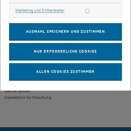
Entscheidung eines hochkarätig besetzten internationalen Panels zu
revidieren halten wir für eine äußerst unglückliche Vorgangsweise.
Marketing Cookies zulassen
Marketing und Drittanbieter
Sie entwertet die Arbeit der Fachjury und ist unfair gegenüber den
TeilnehmerInnen dieser Ausschreibung, die viel Energie in ihre
Einreichung investiert haben, um mit wissenschaftlicher Qualität zu
AUSWAHL SPEICHERN UND ZUSTIMMEN
punkten. Eine Ausschreibung verliert unter solchen Umständen
ihren Sinn.
NUR ERFORDERLICHE COOKIES
Wir hoffen, dass bei künftigen Ausschreibungen die Fördermittel
wieder ausschließlich nach wissenschaftlichen Kriterien vergeben
werden, so wie das auch international üblich ist. Die österreichische
ALLEN COOKIES ZUSTIMMEN
Forschungslandschaft kann von einem Klima des offenen, freien
und unverfälschten Wettbewerbs ganz gewiss nur profitieren.
Sabine Seidler
Vizerektorin für Forschung