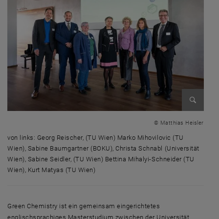
Bild verg
© Matthias Heisler
von links: Georg Reischer, (TU Wien) Marko Mihovilovic (TU
Wien), Sabine Baumgartner (BOKU), Christa Schnabl (Universität
Wien), Sabine Seidler, (TU Wien) Bettina Mihalyi-Schneider (TU
Wien), Kurt Matyas (TU Wien)
von links: Georg Reischer, (TU Wien) Marko Mihovilovic (TU Wien), Sab
Green Chemistry
ist ein gemeinsam eingerichtetes
englischsprachiges
Master
studium zwischen der Universität