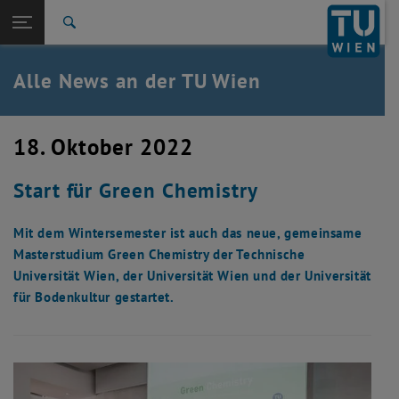
Studium
Seitennavigation öffnen
TU Login
Forschung
Suche
International
Quicklinks
Alle News an der TU Wien
Quicklinks-Menü umschalten
Karriere
Zur 1. Menü Ebene
Alle News
18. Oktober 2022
Zurück zur letzten Ebene:
TU Wien Startseite
Zurück: Subseiten von TU Wien Startseite auflisten
Start für Green Chemistry
Übersicht
Mit dem Wintersemester ist auch das neue, gemeinsame
Masterstudium Green Chemistry der Technische
Universität Wien, der Universität Wien und der Universität
für Bodenkultur gestartet.