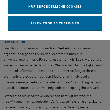
mitteleuropäischen Raum etablieren, mit Wien als Zentrum der
NUR ERFORDERLICHE COOKIES
Grünen Chemie, indem wir saubere Technologie unter Anwendung
von Chemie positionieren und die Kompetenzen der beteiligten
Universitäten durch die hochqualifizierten Absolvent_innen in die
ALLEN COOKIES ZUSTIMMEN
Industrie transferieren
“, beschreibt Angelika Menner,
Studienprorammleitung Chemie an der Universität Wien.
Das Studium
Das Grundprogramm wird durch ein Vertiefungsprogramm
ergänzt und legt den Fokus des
Master
studiums auf
anwendungsorientierte Forschungsthemen. Als Basis werden die
wesentlichen Aspekte der Grünen Chemie, der Nachhaltigkeit und
der Kreislaufökonomie behandelt. Für die Vertiefung steht ein
Wahlfachkatalog bereit, der den Studierenden individuelle
Spezialisierungen erlaubt. Die internationale Ausrichtung bedingt,
dass das
Master
studium voll englischsprachig abgehalten wird.
„
Wesentlich ist, dass die Studierenden befähigt werden, die
Auswirkungen von chemischen Verfahren auf systemischer Ebene
bewerten können, um dann optimierend in diese Systeme