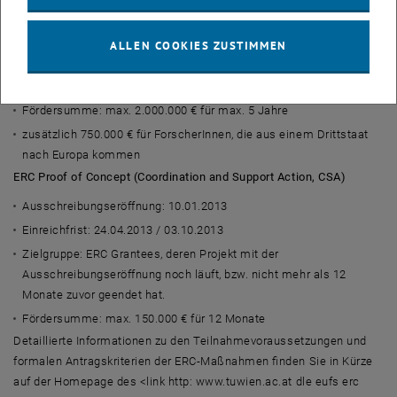
Einreichfrist: 21.02.2013
Zielgruppe: exzellente ForscherInnen, die ihre
ALLEN COOKIES ZUSTIMMEN
ForscherInnenkarriere konsolidieren möchten und deren
Promotion mit der Ausschreibungseröffnung mehr als 7 und bis zu
12 Jahren zurückliegt.
Fördersumme: max. 2.000.000 € für max. 5 Jahre
zusätzlich 750.000 € für ForscherInnen, die aus einem Drittstaat
nach Europa kommen
ERC Proof of Concept (Coordination and Support Action, CSA)
Ausschreibungseröffnung: 10.01.2013
Einreichfrist: 24.04.2013 / 03.10.2013
Zielgruppe: ERC Grantees, deren Projekt mit der
Ausschreibungseröffnung noch läuft, bzw. nicht mehr als 12
Monate zuvor geendet hat.
Fördersumme: max. 150.000 € für 12 Monate
Detaillierte Informationen zu den Teilnahmevoraussetzungen und
formalen Antragskriterien der ERC-Maßnahmen finden Sie in Kürze
auf der Homepage des <link http: www.tuwien.ac.at dle eufs erc