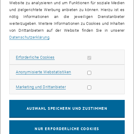
Website zu analysieren und um Funktionen für soziale Medien
ERC Advanced Grants
und zielgerichtete Werbung anbieten zu können. Hierzu ist es
Ausschreibungseröffnung: 10.07.2012
nötig Informationen an die jeweiligen Dienstanbieter
Einreichfrist: 22.11.2012
weiterzugeben. Weitere Informationen zu Cookies und Inhalten
von Drittanbietern auf der Website finden Sie in unserer
Zielgruppe: exzellente etablierte ForscherInnen mit bedeutenden
Datenschutzerklärung
.
Forschungsleistungen in den letzten 10 Jahren
Fördersumme: max. 2.500.000 € für max. 5 Jahre
Zusätzlich 1.000.000 € für ForscherInnen, die aus einem Drittstaat
Erforderliche Cookies zulassen
Erforderliche Cookies
nach Europa kommen
ERC Synergy Grants
Statistik Cookies zulassen
Anonymisierte Webstatistiken
Ausschreibungseröffnung: 10.10.2012
Einreichfrist: 10.01.2013
Marketing Cookies zulassen
Marketing und Drittanbieter
Zielgruppe: ForscherInnengruppen von zwei bis vier exzellenten
ForscherInnen und deren Forschungsteams
AUSWAHL SPEICHERN UND ZUSTIMMEN
Fördersumme: max. 15.000.000 € für max. 6 Jahre
ERC Consolidator Grants
Ausschreibungseröffnung: 07.11.2012
NUR ERFORDERLICHE COOKIES