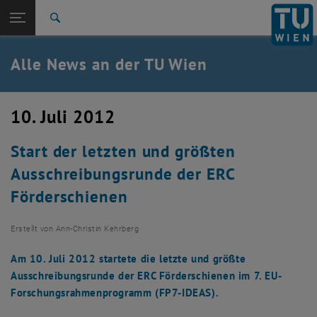
Studium
Seitennavigation öffnen
TU Login
Forschung
Suche
International
Quicklinks
Alle News an der TU Wien
Quicklinks-Menü umschalten
Karriere
Zur 1. Menü Ebene
Alle News
10. Juli 2012
Zurück zur letzten Ebene:
TU Wien Startseite
Zurück: Subseiten von TU Wien Startseite auflisten
Start der letzten und größten
Übersicht
Ausschreibungsrunde der ERC
Förderschienen
Erstellt von
Ann-Christin Kehrberg
Am 10. Juli 2012 startete die letzte und größte
Ausschreibungsrunde der ERC Förderschienen im 7. EU-
Forschungsrahmenprogramm (FP7-IDEAS).