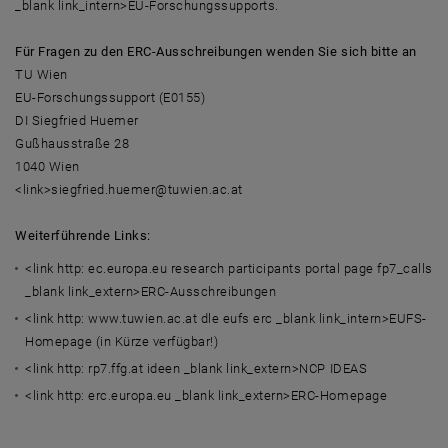
_blank link_intern>EU-Forschungssupports.
Für Fragen zu den ERC-Ausschreibungen wenden Sie sich bitte an
TU Wien
EU-Forschungssupport (E0155)
DI Siegfried Huemer
Gußhausstraße 28
1040 Wien
<link>siegfried.huemer@tuwien.ac.at
Weiterführende Links:
<link http: ec.europa.eu research participants portal page fp7_calls
_blank link_extern>ERC-Ausschreibungen
<link http: www.tuwien.ac.at dle eufs erc _blank link_intern>EUFS-
Homepage (in Kürze verfügbar!)
<link http: rp7.ffg.at ideen _blank link_extern>NCP IDEAS
<link http: erc.europa.eu _blank link_extern>ERC-Homepage