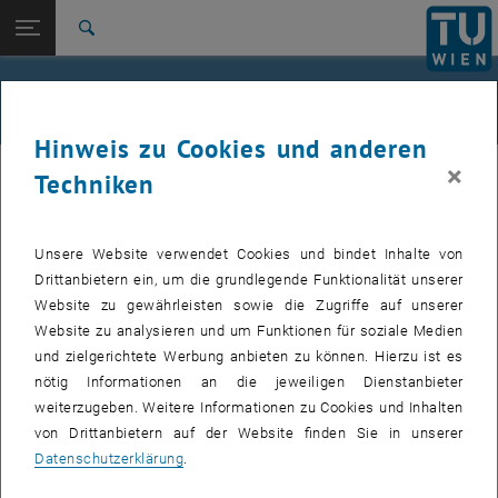
Studium
Seitennavigation öffnen
TU Login
Forschung
Suche
International
Quicklinks
Alle News an der TU Wien
Quicklinks-Menü umschalten
Karriere
Hinweis zu Cookies und anderen
Zur 1. Menü Ebene
Alle News
×
07. März 2008
Techniken
Zurück zur letzten Ebene:
TU Wien Startseite
Zurück: Subseiten von TU Wien Startseite auflisten
Spatenstich an TU Graz
Übersicht
Unsere Website verwendet Cookies und bindet Inhalte von
Drittanbietern ein, um die grundlegende Funktionalität unserer
Erstellt von
Bettina Neunteufl
Website zu gewährleisten sowie die Zugriffe auf unserer
Website zu analysieren und um Funktionen für soziale Medien
Den Start zu einem Neubau-Großprojekt hat die Technische
und zielgerichtete Werbung anbieten zu können. Hierzu ist es
Universität Graz mit dem Spatenstich für das sogenannte
nötig Informationen an die jeweiligen Dienstanbieter
Chemie-Ersatzgebäude in der Grazer Stremayergasse
weiterzugeben. Weitere Informationen zu Cookies und Inhalten
gefeiert.
von Drittanbietern auf der Website finden Sie in unserer
Datenschutzerklärung
.
Das mit rund 50 Millionen Euro veranschlagte Gebäude stellt das