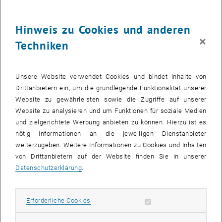
Bergesystem wurde entwickelt, mit dem Sonden ohne Fallschirm
unbeschadet aus dem Weltraum auf die Erde zurückkehren können.
Hinweis zu Cookies und anderen
Die technischen Herausforderungen, die es für den Rekordversuch
×
Techniken
zu überwinden galt, sind gewaltig:
Etwa dreieinhalb Sekunden lang brennt die erste Stufe der Rakete.
Diese wird dann vom Rest getrennt und die Oberstufe gleitet
Unsere Website verwendet Cookies und bindet Inhalte von
fünfzehn Sekunden weiter, bis sie dann in einer Höhe von ungefähr
Drittanbietern ein, um die grundlegende Funktionalität unserer
zwölf Kilometern gezündet wird. Möglich wird das durch ein
Website zu gewährleisten sowie die Zugriffe auf unserer
ausgeklügeltes Elektronik-System, das vom Space Team selbst
Website zu analysieren und um Funktionen für soziale Medien
entwickelt und gebaut wurde.
und zielgerichtete Werbung anbieten zu können. Hierzu ist es
„Das ist eine herausfordernde Aufgabe, bei der es unzählige Dinge
nötig Informationen an die jeweiligen Dienstanbieter
wie Sicherheit und Zuverlässigkeit zu beachten gibt“, sagt
weiterzugeben. Weitere Informationen zu Cookies und Inhalten
Projektleiter Christoph Fröhlich. „Beim letzten Versuch war ein
von Drittanbietern auf der Website finden Sie in unserer
Sicherheitsmechanismus nicht richtig verkabelt. Dieses Jahr
Datenschutzerklärung
.
starten wir die Rakete noch einmal, und zusätzlich versuchen wir es
noch mit einer in Details verbesserten zweiten Rakete. Vor allem die
Erforderliche Cookies zulassen
elektronischen Systeme sowie die Oberstufenzündung wurden
Erforderliche Cookies
überarbeitet.“