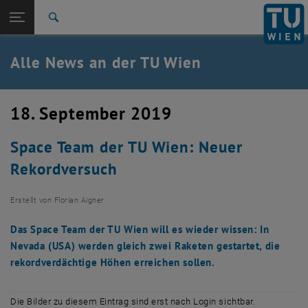
Studium
Seitennavigation öffnen
TU Login
Forschung
Suche
International
Quicklinks
Alle News an der TU Wien
Quicklinks-Menü umschalten
Karriere
Zur 1. Menü Ebene
Alle News
18. September 2019
Zurück zur letzten Ebene:
TU Wien Startseite
Zurück: Subseiten von TU Wien Startseite auflisten
Space Team der TU Wien: Neuer
Übersicht
Rekordversuch
Erstellt von
Florian Aigner
Das Space Team der TU Wien will es wieder wissen: In
Nevada (USA) werden gleich zwei Raketen gestartet, die
rekordverdächtige Höhen erreichen sollen.
Die Bilder zu diesem Eintrag sind erst nach Login sichtbar.