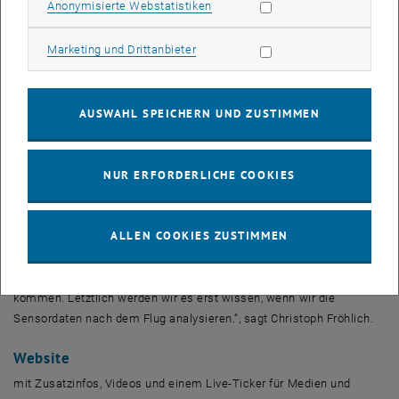
Statistik Cookies zulassen
Anonymisierte Webstatistiken
Beide Raketen sind jeweils knapp vier Meter lang und wiegen
(inklusive Treibstoff) je ca. 30 kg. Wichtig war bei der Entwicklung
Marketing Cookies zulassen
Marketing und Drittanbieter
die Wahl der richtigen Materialien, die der extremen Belastung
standhalten – etwa spezielle glasfaserverstärkte Polymere. Durch
den starken Luftwiderstand wird die Rakete nämlich extrem heiß.
AUSWAHL SPEICHERN UND ZUSTIMMEN
Bei Atmosphärendruck auf Seehöhe würde eine solche Rakete
verbrennen, doch weil der Luftdruck und somit auch der
Luftwiderstand nach oben abnimmt, hofft das Team den bisherigen
NUR ERFORDERLICHE COOKIES
Europarekord für studentische Teams von 32,3 km deutlich zu
übertreffen. Einen Weltrekord zu erzielen ist möglich, wenn auch
schwierig: Ein Team der University of Southern California hat
ALLEN COOKIES ZUSTIMMEN
nämlich inzwischen 100 km erreicht. „Welche Höhe wir im Idealfall
erreichen können, ist schwer zu sagen, weil die
Simulationsrechnungen da auf recht unterschiedliche Ergebnisse
kommen. Letztlich werden wir es erst wissen, wenn wir die
Sensordaten nach dem Flug analysieren.“, sagt Christoph Fröhlich.
Website
mit Zusatzinfos, Videos und einem Live-Ticker für Medien und