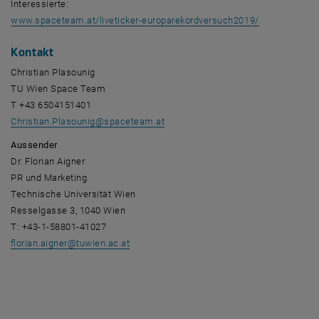
Interessierte:
, öffnet eine
www.spaceteam.at/liveticker-europarekordversuch2019/
Kontakt
Christian Plasounig
TU Wien Space Team
T +43 6504151401
Christian.Plasounig
@
spaceteam.at
Aussender
Dr. Florian Aigner
PR und Marketing
Technische Universität Wien
Resselgasse 3, 1040 Wien
T: +43-1-58801-41027
florian.aigner
@
tuwien.ac.at