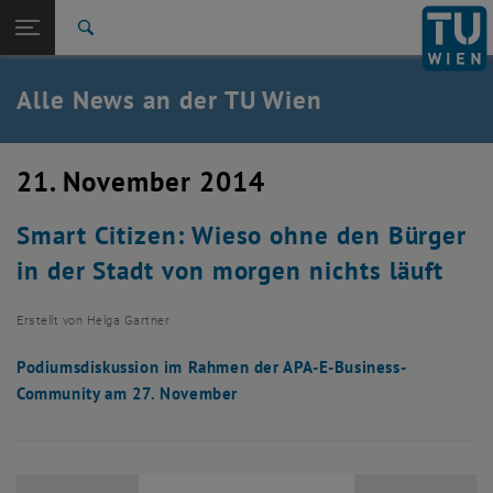
Studium
Seitennavigation öffnen
TU Login
Forschung
Suche
International
Quicklinks
Alle News an der TU Wien
Quicklinks-Menü umschalten
Karriere
Zur 1. Menü Ebene
Alle News
21. November 2014
Zurück zur letzten Ebene:
TU Wien Startseite
Zurück: Subseiten von TU Wien Startseite auflisten
Smart Citizen: Wieso ohne den Bürger
Übersicht
in der Stadt von morgen nichts läuft
Erstellt von
Helga Gartner
Podiumsdiskussion im Rahmen der APA-E-Business-
Community am 27. November