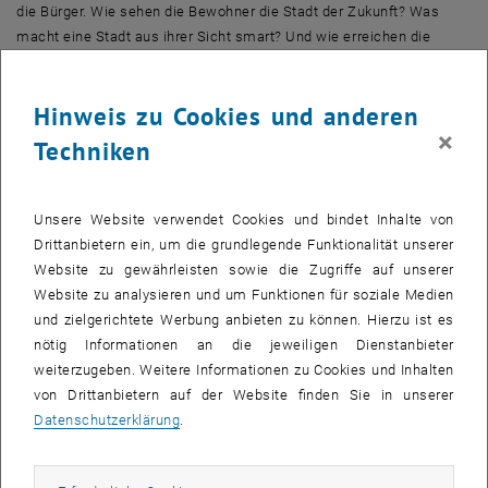
die Bürger. Wie sehen die Bewohner die Stadt der Zukunft? Was
macht eine Stadt aus ihrer Sicht smart? Und wie erreichen die
beteiligten Organisationen eine möglichst große Partizipation?
Hinweis zu Cookies und anderen
Darüber diskutieren Experten am 27. November im Rahmen der
×
APA-E-Business-Community in Wien, u.a. Michael Schramm (IBM),
Techniken
Christian Adelsberger (evolaris), Roman Ganhör (TU Wien), Christian
Knull (Dimension Data) und Alexander Szlezak (Gentics).
Unsere Website verwendet Cookies und bindet Inhalte von
Smart Citizen: Wieso ohne den Bürger in der Stadt von morgen
Drittanbietern ein, um die grundlegende Funktionalität unserer
nichts läuft
Website zu gewährleisten sowie die Zugriffe auf unserer
Veranstaltung der APA E-Business Community mit TU-Teilnahme
Website zu analysieren und um Funktionen für soziale Medien
Do, 27. November 2014
und zielgerichtete Werbung anbieten zu können. Hierzu ist es
19:30 –21:00 Uhr
nötig Informationen an die jeweiligen Dienstanbieter
Haus der Musik, Vortragssaal
weiterzugeben. Weitere Informationen zu Cookies und Inhalten
1010 Wien, Seilerstätte 30, Dachgeschoß
von Drittanbietern auf der Website finden Sie in unserer
Roman Ganhör arbeitet am Institut für Gestaltungs- und
Datenschutzerklärung
.
Wirkungsforschung und erforscht die Wechselwirkungen an der
Schnittstelle zwischen Mensch und Maschine. In der
Podiumsdiskussion vertritt er die Sichtweise und Standpunkte der