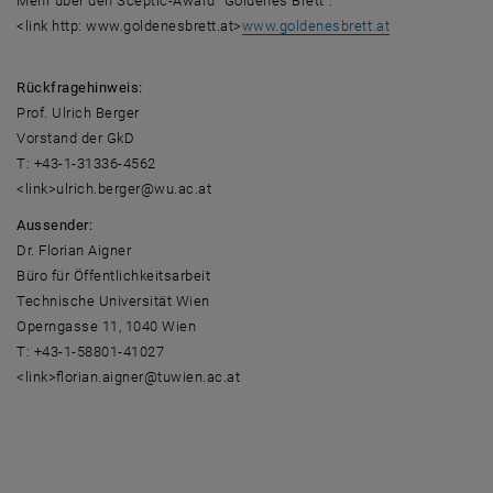
Mehr über den Sceptic-Award "Goldenes Brett":
<link http: www.goldenesbrett.at>
www.goldenesbrett.at
Rückfragehinweis:
Prof. Ulrich Berger
Vorstand der GkD
T: +43-1-31336-4562
<link>ulrich.berger@wu.ac.at
Aussender:
Dr. Florian Aigner
Büro für Öffentlichkeitsarbeit
Technische Universität Wien
Operngasse 11, 1040 Wien
T: +43-1-58801-41027
<link>florian.aigner@tuwien.ac.at