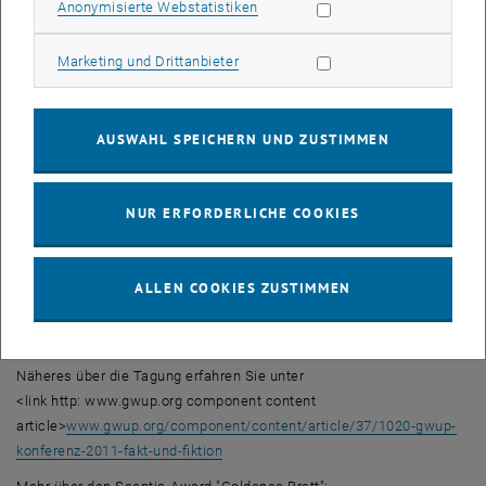
Statistik Cookies zulassen
Anonymisierte Webstatistiken
Drei Tage Information in Wien
Wer mehr über die deutschsprachigen Skeptikervereine erfahren
Marketing Cookies zulassen
Marketing und Drittanbieter
will, ist herzlich eingeladen, sich von 2. bis 4. Juni näher zu
informieren. Am 2. Juni findet ein Informationstag im
Naturhistorischen Museum statt, u.a. mit „Science Buster“ Prof.
AUSWAHL SPEICHERN UND ZUSTIMMEN
Heinz Oberhummer (TU Wien). Dort wird auch das „Goldene Brett“
verliehen – eine ganz besondere „Auszeichnung“ für den
widersinnigsten und unwissenschaftlichsten Unfug des Jahres. Am
NUR ERFORDERLICHE COOKIES
3. und 4. Juni werden im Kuppelsaal der TU Wien unter dem Titel
„Fakt und Fiktion“ Fachvorträge gehalten, u.a. von Prof. Edzard Ernst,
dem weltweit ersten Inhaber eines Lehrstuhls für
ALLEN COOKIES ZUSTIMMEN
Komplementärmedizin.
Webtipps:
Näheres über die Tagung erfahren Sie unter
<link http: www.gwup.org component content
article>
www.gwup.org/component/content/article/37/1020-gwup-
konferenz-2011-fakt-und-fiktion