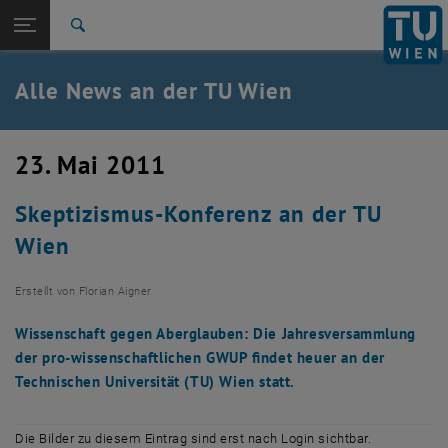
Studium
Seitennavigation öffnen
TU Login
Forschung
Suche
International
Quicklinks
Alle News an der TU Wien
Quicklinks-Menü umschalten
Karriere
Zur 1. Menü Ebene
Alle News
23. Mai 2011
Zurück zur letzten Ebene:
TU Wien Startseite
Zurück: Subseiten von TU Wien Startseite auflisten
Skeptizismus-Konferenz an der TU
Übersicht
Wien
Erstellt von
Florian Aigner
Wissenschaft gegen Aberglauben: Die Jahresversammlung
der pro-wissenschaftlichen GWUP findet heuer an der
Technischen Universität (TU) Wien statt.
Die Bilder zu diesem Eintrag sind erst nach Login sichtbar.