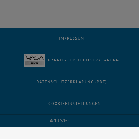
IMPRESSUM
BARRIEREFREIHEITSERKLÄRUNG
DATENSCHUTZERKLÄRUNG (PDF)
COOKIEEINSTELLUNGEN
Facebook
LinkedIn
YouTube
Instagram
Bluesky
© TU Wien
# 116210