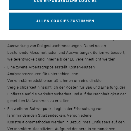
NUR ERFORDERLICHE COOKIES
einem wissenschaftlichen Werkzeug für die Planung und
Ausführung von Maßnahmen zur Reduzierung des Straßenlärmes
auszustatten. Zu diesem Zweck ist das Projekt in vier verschiedene
ALLEN COOKIES ZUSTIMMEN
Forschungsschwerpunkte gegliedert, denen jeweils eine
Arbeitsgruppe zugeordnet wurde.
Die erste beschäftigt sich vorwiegend mit der Durchführung und
Auswertung von Rollgeräuschmessungen. Dabei sollen
bestehende Messmethoden und Auswertungskriterien verbessert,
weiterentwickelt und innerhalb der EU vereinheitlicht werden.
Eine zweite Arbeitsgruppe erstellt Kosten-Nutzen
Analyseprozeduren für unterschiedliche
Verkehrslärmreduktionsmaßnahmen um eine direkte
Vergleichbarkeit hinsichtlich der Kosten für Bau und Erhaltung, der
Einflüsse auf die Verkehrssicherheit und auf die Nachhaltigkeit der
gesetzten Maßnahmen zu erhalten.
Ein weiterer Schwerpunkt liegt in der Erforschung von
lärmmindernden Straßendecken. Verschiedene
Konstruktionsmethoden werden in Bezug ihres Einflusses auf den
Verkehrslärm klassifiziert. Aufgrund der bereits vorhandenen