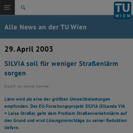
Studium
Seitennavigation öffnen
TU Login
Forschung
Suche
International
Quicklinks
Alle News an der TU Wien
Quicklinks-Menü umschalten
Karriere
Zur 1. Menü Ebene
Alle News
29. April 2003
Zurück zur letzten Ebene:
TU Wien Startseite
Zurück: Subseiten von TU Wien Startseite auflisten
SILVIA soll für weniger Straßenlärm
Übersicht
sorgen
Erstellt von
Werner Sommer
Lärm wird als eine der größten Umweltbelastungen
empfunden. Das EU-Forschungsprojekt SILVIA (SILenda VIA
= Leise Straße) geht dem Problem Straßenverkehrslärm auf
den Grund und wird Lösungsvorschläge zu seiner Reduktion
liefern.