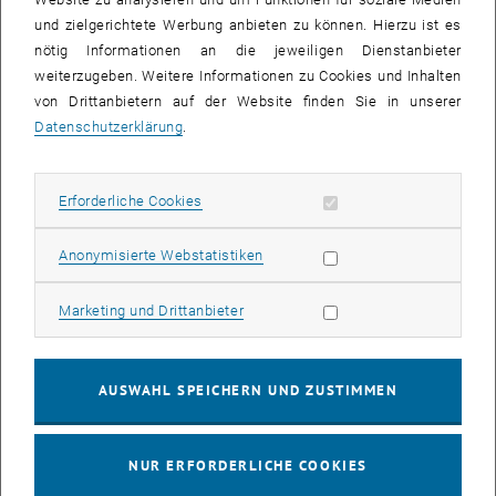
und zielgerichtete Werbung anbieten zu können. Hierzu ist es
nötig Informationen an die jeweiligen Dienstanbieter
Gemäß § 25 Abs. 1 Z 4 UG 02 wurde die Größe des TU-
weiterzugeben. Weitere Informationen zu Cookies und Inhalten
Universitätsrats mit sieben Mitgliedern festgelegt.
von Drittanbietern auf der Website finden Sie in unserer
Datenschutzerklärung
.
Für die Funktionsperiode März 2008 – Februar 2013 hat der Senat
Siegfried Sellitsch (Generaldirektor a.D. Wiener Städtische
Allgemeine Versicherung AG)
Erforderliche Cookies zulassen
Erforderliche Cookies
Anke Pyzalla (Director Max-Planck-Institut für Eisenforschung
GmbH, Düsseldorf) und
Statistik Cookies zulassen
Anonymisierte Webstatistiken
Gabriele Zuna-Kratky (Direktorin des Technischen Museums Wien)
als Mitglieder in den Universitätsrat der TU Wien gewählt.
Marketing Cookies zulassen
Marketing und Drittanbieter
In einem zweiten Schritt bestellt die Bundesregierung auf Vorschlag
des Bundesministers für Wissenschaft und Forschung 3 zusätzliche
AUSWAHL SPEICHERN UND ZUSTIMMEN
KandidatInnen. Diese 6 Mitglieder wählen zur Vervollständigung des
Rates schließlich noch das 7. Mitglied.
NUR ERFORDERLICHE COOKIES