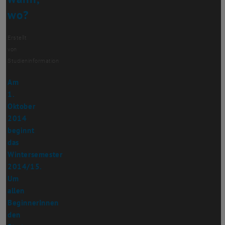
wo?
Erstellt
von
Studieninformation
Am
1.
Oktober
2014
beginnt
das
Wintersemester
2014/15.
Um
allen
BeginnerInnen
den