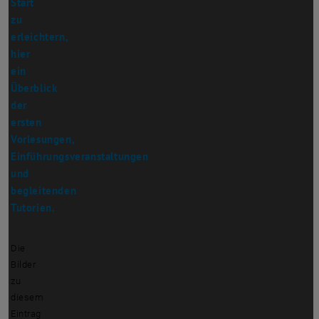
Start
zu
erleichtern,
hier
ein
Überblick
der
ersten
Vorlesungen,
Einführungsveranstaltungen
und
begleitenden
Tutorien.
Die
Bilder
zu
diesem
Eintrag