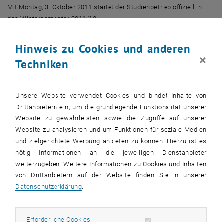
Mit Montag, 3. Oktober 2011 startet der Studienbetrieb offiziell in
das Wintersemester 2011/12.
Die Fakultäten gestalten Einführungsveranstaltungen, in denen
Fakultät und Studium vorgestellt werden, sowie die wichtigsten
Hinweis zu Cookies und anderen
Infos zum Studienstart präsentiert werden. In den anschließenden
×
Techniken
Tutorien, abgehalten von den Studienrichtungsvertretungen, erfahren
die BeginnerInnen alles Wesentliche zum studentischen Alltag.
Unsere Website verwendet Cookies und bindet Inhalte von
Ergänzend zu den spezifischen Veranstaltungen, findet die offizielle
Drittanbietern ein, um die grundlegende Funktionalität unserer
Begrüßung aller StudienbeginnerInnen im Rahmen des Welcome
Website zu gewährleisten sowie die Zugriffe auf unserer
Day 2011 statt.
Website zu analysieren und um Funktionen für soziale Medien
und zielgerichtete Werbung anbieten zu können. Hierzu ist es
Der <link http: www.zid.tuwien.ac.at _blank link_extern>Zentrale
nötig Informationen an die jeweiligen Dienstanbieter
Informatikdienst (
ZID
) wird die wichtigsten Tools und Funktionen
weiterzugeben. Weitere Informationen zu Cookies und Inhalten
von <link https: tiss.tuwien.ac.at _blank link_extern>TISS (TU Wien
von Drittanbietern auf der Website finden Sie in unserer
Informations-Systeme & Services) erklären, die <link http:
Datenschutzerklärung
.
www.htu.at _blank link_extern>HTU (
Hochschülerinnen- und
Hochschülerschaft an der TU Wien
) stellt sich und die
verschiedenen Referate und Leistungsangebote vor.
Erforderliche Cookies zulassen
Erforderliche Cookies