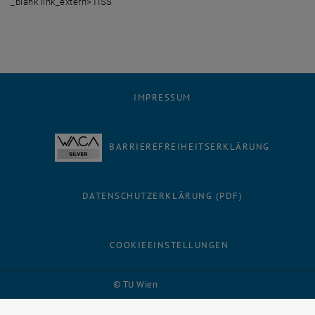
_blank link_extern>TISS
IMPRESSUM
BARRIEREFREIHEITSERKLÄRUNG
DATENSCHUTZERKLÄRUNG (PDF)
COOKIEEINSTELLUNGEN
Facebook
LinkedIn
YouTube
Instagram
Bluesky
© TU Wien
# 116210