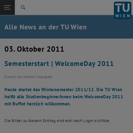
Studium
Seitennavigation öffnen
TU Login
Forschung
Suche
International
Quicklinks
Alle News an der TU Wien
Quicklinks-Menü umschalten
Karriere
Zur 1. Menü Ebene
Alle News
03. Oktober 2011
Zurück zur letzten Ebene:
TU Wien Startseite
Zurück: Subseiten von TU Wien Startseite auflisten
Semesterstart | WelcomeDay 2011
Übersicht
Erstellt von
Herbert Kreuzeder
Heute startet das Wintersemester 2011/12. Die TU Wien
heißt alle StudienbeginnerInnen beim WelcomeDay 2011
mit Buffet herzlich willkommen.
Die Bilder zu diesem Eintrag sind erst nach Login sichtbar.