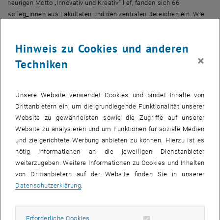
heurigen Motto „Innovativ und Kreativ“ lief, fanden sich 66
Kolleg_innen aus Fakultäten und den zentralen Bereichen ein. Wie
gewohnt wurde der Kongress nahe am Valentinstag abgehalten und
an dieser Tradition konnte auch Corona nichts ändern.
Hinweis zu Cookies und anderen
Als kleine Unterstützung zu diesen besonderen Tag wurden an alle
×
Techniken
im Vorfeld Teilnehmer_innen Goodie Bags versendet, die allerlei
Nützliches und Stärkendes beinhalteten.
Vizerektorin Anna Steiger unterstrich in der Begrüßung, welch
Unsere Website verwendet Cookies und bindet Inhalte von
wertvollen Beitrag
die Sekretär_innen im letzten, so besonderen
Drittanbietern ein, um die grundlegende Funktionalität unserer
Jahr geleistet haben und, dass sie auch in den kommenden
Website zu gewährleisten sowie die Zugriffe auf unserer
Monaten eine zentrale Rolle einnehmen werden.
Website zu analysieren und um Funktionen für soziale Medien
und zielgerichtete Werbung anbieten zu können. Hierzu ist es
Workshops
nötig Informationen an die jeweiligen Dienstanbieter
Ermuntert von diesen Worten sind alle Kolleg_innen motiviert in den
weiterzugeben. Weitere Informationen zu Cookies und Inhalten
Tag gestartet, dessen besonderes Highlight die tollen Workshops
von Drittanbietern auf der Website finden Sie in unserer
von internen und externen Expert_innen waren. Zur Auswahl
Datenschutzerklärung
.
standen:
Graphic Recording mit Harald Karrer
Erforderliche Cookies zulassen
Erforderliche Cookies