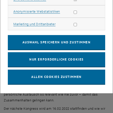
Lego Seriouse Play mit Eric Hofmann
FTI Workshop mit Elisabeth Schludermann, Sabine Neff, Beate
Statistik Cookies zulassen
Anonymisierte Webstatistiken
Berthold und Andreas Pauller
Umgang im Team bei Kommunikation mit Nadja Walser
Marketing Cookies zulassen
Marketing und Drittanbieter
Feedback
Dass das bunte Programm mit allen Aktivitäten die
AUSWAHL SPEICHERN UND ZUSTIMMEN
Teilnehmer_innen inspiriert und berührt hat, lässt sich am besten
aus dem Feedback einer Teilnehmer_in beziehungsweise aus dem
„Bild des Tages“ ablesen.
NUR ERFORDERLICHE COOKIES
„
Das heutige Event war eine wunderschöne Abwechslung vom
grauen Alltag den wir zurzeit erleben müssen. Es ist super, dass uns
etwas Farbe ins Arbeitsleben gebracht wurde
!
“
ALLEN COOKIES ZUSTIMMEN
Zur abschließenden Vernetzung und den Austausch wurde die neue
Plattform wonder.me genutzt. Im Moment ist genau dieser
persönliche Austausch so relevant wie nie zuvor – damit das
Zusammenhalten gelingen kann.
Der nächste Kongress wird am 16.02.2022 stattfinden und wie wir