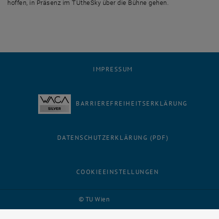
hoffen, in Präsenz im TUtheSky über die Bühne gehen.
IMPRESSUM
BARRIEREFREIHEITSERKLÄRUNG
DATENSCHUTZERKLÄRUNG (PDF)
COOKIEEINSTELLUNGEN
Facebook
LinkedIn
YouTube
Instagram
Bluesky
© TU Wien
# 116210