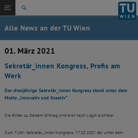
Studium
Seitennavigation öffnen
TU Login
Forschung
Suche
International
Quicklinks
Alle News an der TU Wien
Quicklinks-Menü umschalten
Karriere
Zur 1. Menü Ebene
Alle News
01. März 2021
Zurück zur letzten Ebene:
TU Wien Startseite
Zurück: Subseiten von TU Wien Startseite auflisten
Sekretär_innen Kongress, Profis am
Übersicht
Werk
Der diesjährige Sekretär_innen Kongress stand unter dem
Motto „Innovativ und Kreativ“
Die Bilder zu diesem Eintrag sind erst nach Login sichtbar.
Zum TUW- Sekretär_innen Kongress, 17.02.2021 der unter dem