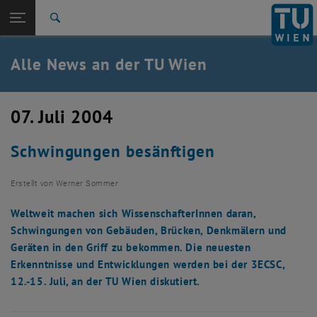
Studium
Seitennavigation öffnen
TU Login
Forschung
Suche
International
Quicklinks
Alle News an der TU Wien
Quicklinks-Menü umschalten
Karriere
Zur 1. Menü Ebene
Alle News
07. Juli 2004
Zurück zur letzten Ebene:
TU Wien Startseite
Zurück: Subseiten von TU Wien Startseite auflisten
Schwingungen besänftigen
Übersicht
Erstellt von
Werner Sommer
Weltweit machen sich WissenschafterInnen daran,
Schwingungen von Gebäuden, Brücken, Denkmälern und
Geräten in den Griff zu bekommen. Die neuesten
Erkenntnisse und Entwicklungen werden bei der 3ECSC,
12.-15. Juli, an der TU Wien diskutiert.