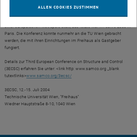
TU Wien ausgerichtet. Dieses Team verbindet eine langjährige,
ALLEN COOKIES ZUSTIMMEN
international viel beachtete Zusammenarbeit. Die angesehene
European Conference on Structural Control findet alle vier Jahre in
einer europäischen Metropole statt, das letzte Mal im Jahre 2000 in
Paris. Die Konferenz konnte nunmehr an die TU Wien gebracht
werden, die mit ihren Einrichtungen im Freihaus als Gastgeber
fungiert.
Details zur Third European Conference on Structure and Control
(3ECSC) erfahren Sie unter: <link http: www.samco.org _blank
tutextlinks>
www.samco.org/3ecsc/
3ECSC, 12.-15. Juli 2004
Technische Universität Wien, "Freihaus"
Wiedner Hauptstraße 8-10, 1040 Wien